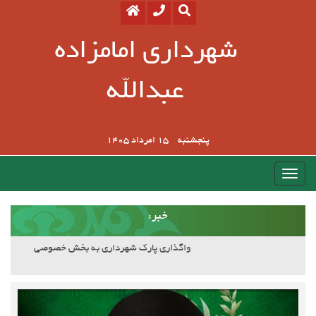
شهرداری امامزاده
عبدالله
پنجشنبه
15 امرداد 1405
:خبر
آسفالت کوچه وصال ۲۰