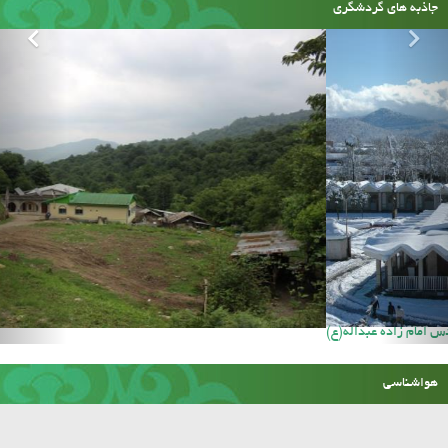
جاذبه های گردشگری
آستان مقدس امام زاده عبداله(ع)
هواشناسی