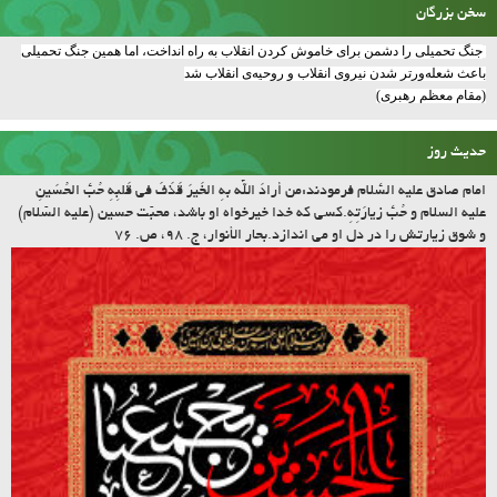
سخن بزرگان
جنگ تحمیلی را دشمن برای خاموش کردن انقلاب به راه انداخت، اما همین جنگ تحمیلی
باعث شعله‌ورتر شدن نیروی انقلاب و روحیه‌ی انقلاب شد
(مقام معظم رهبری)
حدیث روز
امام صادق علیه السّلام فرمودند:مَن أرادَ اللّه بِهِ الخَیرَ قَذَفَ فی قَلبِهِ حُبَّ الحُسَینِ
علیه السلام و حُبَّ زیارَتِهِ.کسى که خدا خیرخواه او باشد، محبّت حسین (علیه السّلام)
و شوق زیارتش را در دل او مى اندازد.بحار الأنوار، ج. ۹۸، ص. ۷۶