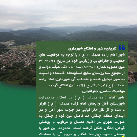
تاریخچه شهر و افتتاح شهرداری
شهر امام زاده عبدا... ( ع ) با توجه به موقعیت های
جمعیتی و جغرافیایی و زیارتی خود در تاریخ 31/4/91
طبق مصوبه شماره 82302/ت46828ک، هیأت دولت و
از مجموع سه روستای سابق اسکومحله، کاسمده و اسپند
به شهر تبدیل شده و متعاقب آن شهرداری امام زاده
عبدا... ( ع ) نیز در تاریخ 5/12/91 افتتاح گردید
موقعیت سیاسی، جغرافیایی
پیوندها
شهر امام زاده عبدا... ( ع ) در استان مازندران،
سامانه انتشار و دسترسی آزاد به اطلاعات
شهرستان آمل و بخش امام زاده عبدا... ( ع ) قرار
داشته و از نظر جغرافیایی در جنوب شهر آمل و در
ابتدای منطقه جنگلی حد فاصل بین کوه و جنگل به
صورت شهری در اقلیم معتدل و مرطوب با پوشش
گیاهی جنگلی شکل گرفته است. محدوده این شهر با
وسعتی حدود چهارصد هکتار و حریم آن با مساحت