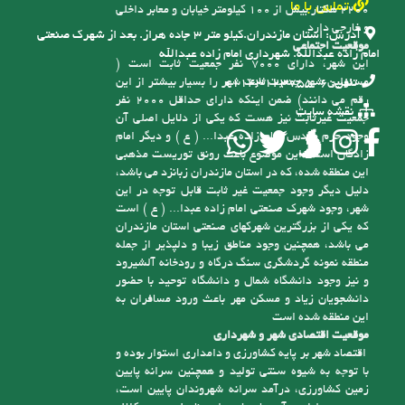
تماس با ما
2200 هکتار بیش از 100 کیلومتر خیابان و معابر داخلی
و خارجی دارد
آدرس:
استان مازندران.کیلو متر ۳ جاده هراز. بعد از شهرک صنعتی
موقعیت اجتماعی
امام زاده عبدالله. شهرداری امام زاده عبدالله
این شهر، دارای 7000 نفر جمعیت ثابت است (
مسئولین شهر جمعیت ثابت شهر را بسیار بیشتر از این
تلفن:
6-01143123755
رقم می دانند) ضمن اینکه دارای حداقل 2000 نفر
نقشه سایت
جمعیت غیرثابت نیز هست که یکی از دلایل اصلی آن
وجود حرم مقدس امام زاده عبدا... ( ع ) و دیگر امام
زادگان است، این موضوع باعث رونق توریست مذهبی
این منطقه شده، که در استان مازندران زبانزد می باشد،
دلیل دیگر وجود جمعیت غیر ثابت قابل توجه در این
شهر، وجود شهرک صنعتی امام زاده عبدا... ( ع ) است
که یکی از بزرگترین شهرکهای صنعتی استان مازندران
می باشد، همچنین وجود مناطق زیبا و دلپذیر از جمله
منطقه نمونه گردشگری سنگ درگاه و رودخانه آلشیرود
و نیز وجود دانشگاه شمال و دانشگاه توحید با حضور
دانشجویان زیاد و مسکن مهر باعث ورود مسافران به
این منطقه شده است
موقعیت اقتصادی شهر و شهرداری
اقتصاد شهر بر پایه کشاورزی و دامداری استوار بوده و
با توجه به شیوه سنتی تولید و همچنین سرانه پایین
زمین کشاورزی، درآمد سرانه شهروندان پایین است،