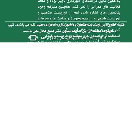
به همین دلیل درآمدهای شهرداری ناچیز بوده و کفاف
فعالیت های عمرانی را نمی کند. همچنین علیرغم وجود
پتانسیل های اشاره شده اعم از توریست مذهبی و
توریست طبیعی و ... عدم وجود زیر ساخت ها و سرمایه
گذاری لازم باعث شده است، شهر تنها به عنوان محل
کلیه حقوق این وبسایت متعلق به شهرداری امامزاده عبدالله می باشد. کپی
گذر توریست یا استراحتگاه آنان درآید
هرگونه مطلب از این سایت بدون ذکر منبع مجاز نمی باشد.
استفاده از توانمندی های منطقه جهت توسعه پایدار
طراحی و اجرا توسط
گروه مهندسی رایان ارتباط
همانگونه که گفته شد در حال حاضر با توجه به تازه
تأسیس بودن شهرداری و از درآمد کافی برای رسیدگی
به مشکلات موجود در شهر برخوردار نیست، ولی با توجه
به توانمندی هایی که در شهر وجود دارد می توان با
سرمایه گذاری های لازم به درآمدهای پایدار برای حل
این مشکلات دست یافت. یکی از توانمندی های شهر
وجود رودخانه آلش رود است . نزدیک به 5 کیلومتر از
آن در حریم شهر امام زاده عبدا... (ع ) قرار گرفته و
بستر این رودخانه با توجه به قرارگیری آن در حد فاصل
مناطق کوهستانی و جلگه ای طغیانی بوده و سالانه با
نشست حجم بالایی از انباشت های مناسب رودخانه ای (
شن و ماسه ) مواجه می باشد. که خود تهدیدی برای
زمین ها و سازه های اطراف آن است که با برداشت
منطقی می توان آنرا به فرصتی مناسب تبدیل کرد.
شهرداری در صورت تهیه ماشین آلات و تجهیزات مورد
نیاز و بهره برداری از شن وماسه آلش رود می تواند آنرا