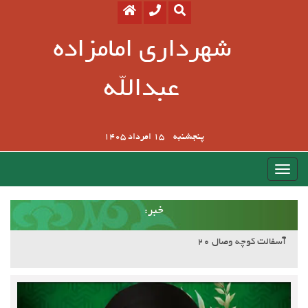
شهرداری امامزاده
عبدالله
پنجشنبه
15 امرداد 1405
:خبر
آسفالت کوچه وصال ۲۰