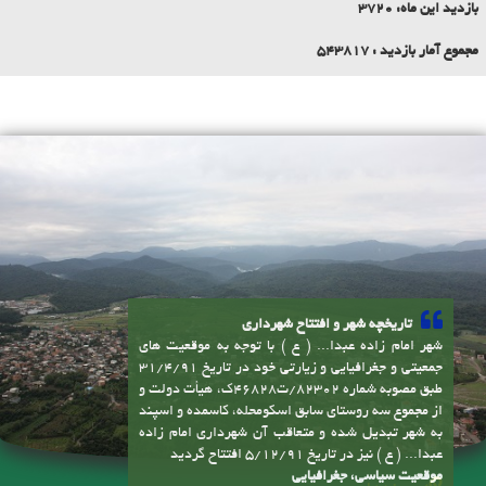
بازدید این ماه:
3720
مجموع آمار بازدید :
543817
تاریخچه شهر و افتتاح شهرداری
شهر امام زاده عبدا... ( ع ) با توجه به موقعیت های
جمعیتی و جغرافیایی و زیارتی خود در تاریخ 31/4/91
طبق مصوبه شماره 82302/ت46828ک، هیأت دولت و
از مجموع سه روستای سابق اسکومحله، کاسمده و اسپند
به شهر تبدیل شده و متعاقب آن شهرداری امام زاده
عبدا... ( ع ) نیز در تاریخ 5/12/91 افتتاح گردید
موقعیت سیاسی، جغرافیایی