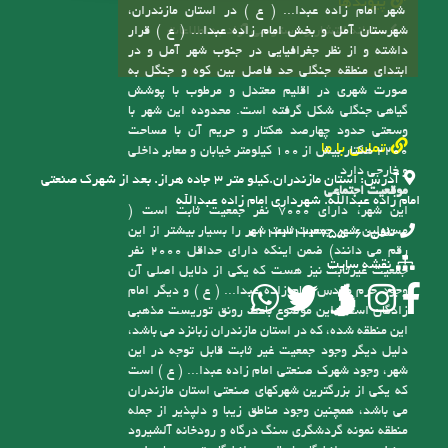
پیوندها
شهر امام زاده عبدا... ( ع ) در استان مازندران،
سامانه انتشار و دسترسی آزاد به اطلاعات
شهرستان آمل و بخش امام زاده عبدا... ( ع ) قرار
داشته و از نظر جغرافیایی در جنوب شهر آمل و در
ابتدای منطقه جنگلی حد فاصل بین کوه و جنگل به
صورت شهری در اقلیم معتدل و مرطوب با پوشش
گیاهی جنگلی شکل گرفته است. محدوده این شهر با
وسعتی حدود چهارصد هکتار و حریم آن با مساحت
تماس با ما
2200 هکتار بیش از 100 کیلومتر خیابان و معابر داخلی
و خارجی دارد
آدرس:
استان مازندران.کیلو متر ۳ جاده هراز. بعد از شهرک صنعتی
موقعیت اجتماعی
امام زاده عبدالله. شهرداری امام زاده عبدالله
این شهر، دارای 7000 نفر جمعیت ثابت است (
مسئولین شهر جمعیت ثابت شهر را بسیار بیشتر از این
تلفن:
6-01143123755
رقم می دانند) ضمن اینکه دارای حداقل 2000 نفر
نقشه سایت
جمعیت غیرثابت نیز هست که یکی از دلایل اصلی آن
وجود حرم مقدس امام زاده عبدا... ( ع ) و دیگر امام
زادگان است، این موضوع باعث رونق توریست مذهبی
این منطقه شده، که در استان مازندران زبانزد می باشد،
دلیل دیگر وجود جمعیت غیر ثابت قابل توجه در این
شهر، وجود شهرک صنعتی امام زاده عبدا... ( ع ) است
که یکی از بزرگترین شهرکهای صنعتی استان مازندران
می باشد، همچنین وجود مناطق زیبا و دلپذیر از جمله
منطقه نمونه گردشگری سنگ درگاه و رودخانه آلشیرود