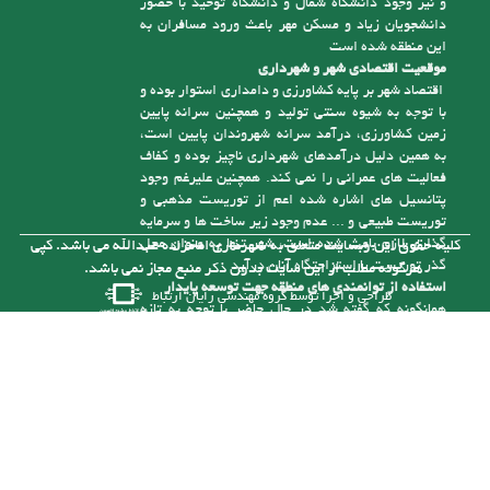
و نیز وجود دانشگاه شمال و دانشگاه توحید با حضور
دانشجویان زیاد و مسکن مهر باعث ورود مسافران به
این منطقه شده است
موقعیت اقتصادی شهر و شهرداری
اقتصاد شهر بر پایه کشاورزی و دامداری استوار بوده و
با توجه به شیوه سنتی تولید و همچنین سرانه پایین
زمین کشاورزی، درآمد سرانه شهروندان پایین است،
به همین دلیل درآمدهای شهرداری ناچیز بوده و کفاف
فعالیت های عمرانی را نمی کند. همچنین علیرغم وجود
پتانسیل های اشاره شده اعم از توریست مذهبی و
توریست طبیعی و ... عدم وجود زیر ساخت ها و سرمایه
گذاری لازم باعث شده است، شهر تنها به عنوان محل
کلیه حقوق این وبسایت متعلق به شهرداری امامزاده عبدالله می باشد. کپی
گذر توریست یا استراحتگاه آنان درآید
هرگونه مطلب از این سایت بدون ذکر منبع مجاز نمی باشد.
استفاده از توانمندی های منطقه جهت توسعه پایدار
طراحی و اجرا توسط
گروه مهندسی رایان ارتباط
همانگونه که گفته شد در حال حاضر با توجه به تازه
تأسیس بودن شهرداری و از درآمد کافی برای رسیدگی
به مشکلات موجود در شهر برخوردار نیست، ولی با توجه
به توانمندی هایی که در شهر وجود دارد می توان با
سرمایه گذاری های لازم به درآمدهای پایدار برای حل
این مشکلات دست یافت. یکی از توانمندی های شهر
وجود رودخانه آلش رود است . نزدیک به 5 کیلومتر از
آن در حریم شهر امام زاده عبدا... (ع ) قرار گرفته و
بستر این رودخانه با توجه به قرارگیری آن در حد فاصل