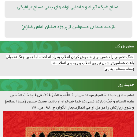
اصلاح شبکه آبراه و جانمایی لوله های بتنی مسلح ترافیکی
بازدید میدانی مسئولین ازپروژه خیابان امام رضا(ع)
سخن بزرگان
جنگ تحمیلی را دشمن برای خاموش کردن انقلاب به راه انداخت، اما همین جنگ تحمیلی
باعث شعله‌ورتر شدن نیروی انقلاب و روحیه‌ی انقلاب شد
(مقام معظم رهبری)
حدیث روز
امام صادق علیه السّلام فرمودند:مَن أرادَ اللّه بِهِ الخَیرَ قَذَفَ فی قَلبِهِ حُبَّ الحُسَینِ
علیه السلام و حُبَّ زیارَتِهِ.کسى که خدا خیرخواه او باشد، محبّت حسین (علیه السّلام)
و شوق زیارتش را در دل او مى اندازد.بحار الأنوار، ج. ۹۸، ص. ۷۶