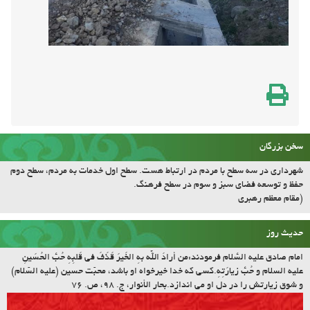
سخن بزرگان
شهرداری در سه سطح با مردم در ارتباط هست. سطح اول خدمات به مردم، سطح دوم
حفظ و توسعه فضای سبز و سوم در سطح فرهنگ.
(مقام معظم رهبری
حدیث روز
امام صادق علیه السّلام فرمودند:مَن أرادَ اللّه بِهِ الخَیرَ قَذَفَ فی قَلبِهِ حُبَّ الحُسَینِ
علیه السلام و حُبَّ زیارَتِهِ.کسى که خدا خیرخواه او باشد، محبّت حسین (علیه السّلام)
و شوق زیارتش را در دل او مى اندازد.بحار الأنوار، ج. ۹۸، ص. ۷۶