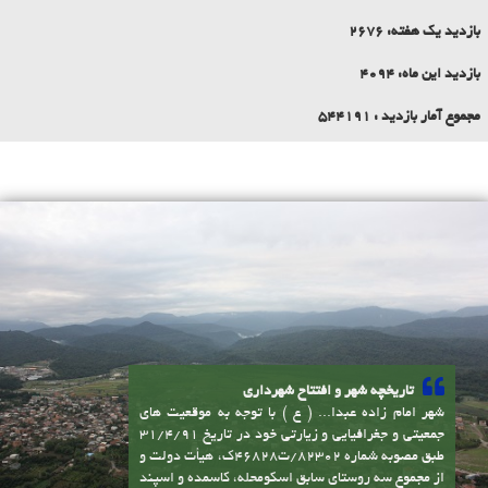
بازدید این ماه:
4094
مجموع آمار بازدید :
544191
تاریخچه شهر و افتتاح شهرداری
شهر امام زاده عبدا... ( ع ) با توجه به موقعیت های
جمعیتی و جغرافیایی و زیارتی خود در تاریخ 31/4/91
طبق مصوبه شماره 82302/ت46828ک، هیأت دولت و
از مجموع سه روستای سابق اسکومحله، کاسمده و اسپند
به شهر تبدیل شده و متعاقب آن شهرداری امام زاده
عبدا... ( ع ) نیز در تاریخ 5/12/91 افتتاح گردید