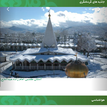
جاذبه های گردشگری
آستان مقدس امام زاده عبداله(ع)
هواشناسی