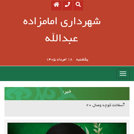
شهرداری امامزاده
عبدالله
یکشنبه
18 امرداد 1405
:خبر
آسفالت کوچه وصال ۲۰