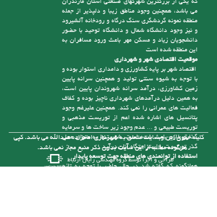
منطقه نمونه گردشگری سنگ درگاه و رودخانه آلشیرود
و نیز وجود دانشگاه شمال و دانشگاه توحید با حضور
دانشجویان زیاد و مسکن مهر باعث ورود مسافران به
این منطقه شده است
موقعیت اقتصادی شهر و شهرداری
اقتصاد شهر بر پایه کشاورزی و دامداری استوار بوده و
با توجه به شیوه سنتی تولید و همچنین سرانه پایین
زمین کشاورزی، درآمد سرانه شهروندان پایین است،
به همین دلیل درآمدهای شهرداری ناچیز بوده و کفاف
فعالیت های عمرانی را نمی کند. همچنین علیرغم وجود
پتانسیل های اشاره شده اعم از توریست مذهبی و
توریست طبیعی و ... عدم وجود زیر ساخت ها و سرمایه
گذاری لازم باعث شده است، شهر تنها به عنوان محل
کلیه حقوق این وبسایت متعلق به شهرداری امامزاده عبدالله می باشد. کپی
گذر توریست یا استراحتگاه آنان درآید
هرگونه مطلب از این سایت بدون ذکر منبع مجاز نمی باشد.
استفاده از توانمندی های منطقه جهت توسعه پایدار
طراحی و اجرا توسط
گروه مهندسی رایان ارتباط
همانگونه که گفته شد در حال حاضر با توجه به تازه
تأسیس بودن شهرداری و از درآمد کافی برای رسیدگی
به مشکلات موجود در شهر برخوردار نیست، ولی با توجه
به توانمندی هایی که در شهر وجود دارد می توان با
سرمایه گذاری های لازم به درآمدهای پایدار برای حل
این مشکلات دست یافت. یکی از توانمندی های شهر
وجود رودخانه آلش رود است . نزدیک به 5 کیلومتر از
آن در حریم شهر امام زاده عبدا... (ع ) قرار گرفته و