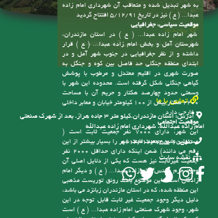
موقعیت سیاسی، جغرافیایی
پیوندها
شهر امام زاده عبدا... ( ع ) در استان مازندران،
سامانه انتشار و دسترسی آزاد به اطلاعات
شهرستان آمل و بخش امام زاده عبدا... ( ع ) قرار
داشته و از نظر جغرافیایی در جنوب شهر آمل و در
ابتدای منطقه جنگلی حد فاصل بین کوه و جنگل به
صورت شهری در اقلیم معتدل و مرطوب با پوشش
گیاهی جنگلی شکل گرفته است. محدوده این شهر با
وسعتی حدود چهارصد هکتار و حریم آن با مساحت
تماس با ما
2200 هکتار بیش از 100 کیلومتر خیابان و معابر داخلی
و خارجی دارد
آدرس:
استان مازندران.کیلو متر ۳ جاده هراز. بعد از شهرک صنعتی
موقعیت اجتماعی
امام زاده عبدالله. شهرداری امام زاده عبدالله
این شهر، دارای 7000 نفر جمعیت ثابت است (
مسئولین شهر جمعیت ثابت شهر را بسیار بیشتر از این
تلفن:
6-01143123755
رقم می دانند) ضمن اینکه دارای حداقل 2000 نفر
نقشه سایت
جمعیت غیرثابت نیز هست که یکی از دلایل اصلی آن
وجود حرم مقدس امام زاده عبدا... ( ع ) و دیگر امام
زادگان است، این موضوع باعث رونق توریست مذهبی
این منطقه شده، که در استان مازندران زبانزد می باشد،
دلیل دیگر وجود جمعیت غیر ثابت قابل توجه در این
شهر، وجود شهرک صنعتی امام زاده عبدا... ( ع ) است
که یکی از بزرگترین شهرکهای صنعتی استان مازندران
می باشد، همچنین وجود مناطق زیبا و دلپذیر از جمله