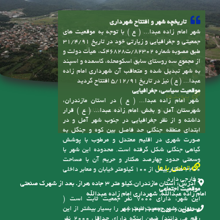
تاریخچه شهر و افتتاح شهرداری
شهر امام زاده عبدا... ( ع ) با توجه به موقعیت های
جمعیتی و جغرافیایی و زیارتی خود در تاریخ 31/4/91
طبق مصوبه شماره 82302/ت46828ک، هیأت دولت و
از مجموع سه روستای سابق اسکومحله، کاسمده و اسپند
به شهر تبدیل شده و متعاقب آن شهرداری امام زاده
عبدا... ( ع ) نیز در تاریخ 5/12/91 افتتاح گردید
موقعیت سیاسی، جغرافیایی
پیوندها
شهر امام زاده عبدا... ( ع ) در استان مازندران،
سامانه انتشار و دسترسی آزاد به اطلاعات
شهرستان آمل و بخش امام زاده عبدا... ( ع ) قرار
داشته و از نظر جغرافیایی در جنوب شهر آمل و در
ابتدای منطقه جنگلی حد فاصل بین کوه و جنگل به
صورت شهری در اقلیم معتدل و مرطوب با پوشش
گیاهی جنگلی شکل گرفته است. محدوده این شهر با
وسعتی حدود چهارصد هکتار و حریم آن با مساحت
تماس با ما
2200 هکتار بیش از 100 کیلومتر خیابان و معابر داخلی
و خارجی دارد
آدرس:
استان مازندران.کیلو متر ۳ جاده هراز. بعد از شهرک صنعتی
موقعیت اجتماعی
امام زاده عبدالله. شهرداری امام زاده عبدالله
این شهر، دارای 7000 نفر جمعیت ثابت است (
مسئولین شهر جمعیت ثابت شهر را بسیار بیشتر از این
تلفن:
6-01143123755
رقم می دانند) ضمن اینکه دارای حداقل 2000 نفر