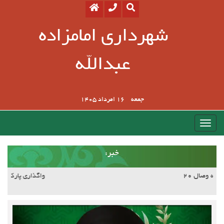
شهرداری امامزاده
عبدالله
جمعه
16 امرداد 1405
:خبر
آسفالت کوچه وصال ۲۰