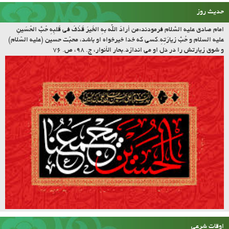
حدیث روز
امام صادق علیه السّلام فرمودند:مَن أرادَ اللّه بِهِ الخَیرَ قَذَفَ فی قَلبِهِ حُبَّ الحُسَینِ
علیه السلام و حُبَّ زیارَتِهِ.کسى که خدا خیرخواه او باشد، محبّت حسین (علیه السّلام)
و شوق زیارتش را در دل او مى اندازد.بحار الأنوار، ج. ۹۸، ص. ۷۶
اوقات شرعی