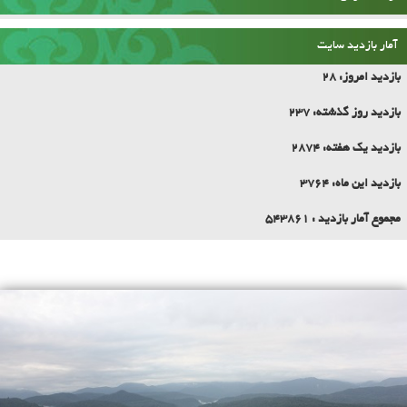
آمار بازدید سایت
بازدید امروز:
28
بازدید روز گذشته:
237
بازدید یک هفته:
2874
بازدید این ماه:
3764
مجموع آمار بازدید :
543861