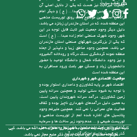
نقشه سایت
جمعیت غیرثابت نیز هست که یکی از دلایل اصلی آن
وجود حرم مقدس امام زاده عبدا... ( ع ) و دیگر امام
زادگان است، این موضوع باعث رونق توریست مذهبی
این منطقه شده، که در استان مازندران زبانزد می باشد،
دلیل دیگر وجود جمعیت غیر ثابت قابل توجه در این
شهر، وجود شهرک صنعتی امام زاده عبدا... ( ع ) است
که یکی از بزرگترین شهرکهای صنعتی استان مازندران
می باشد، همچنین وجود مناطق زیبا و دلپذیر از جمله
منطقه نمونه گردشگری سنگ درگاه و رودخانه آلشیرود
و نیز وجود دانشگاه شمال و دانشگاه توحید با حضور
دانشجویان زیاد و مسکن مهر باعث ورود مسافران به
این منطقه شده است
موقعیت اقتصادی شهر و شهرداری
اقتصاد شهر بر پایه کشاورزی و دامداری استوار بوده و
با توجه به شیوه سنتی تولید و همچنین سرانه پایین
زمین کشاورزی، درآمد سرانه شهروندان پایین است،
به همین دلیل درآمدهای شهرداری ناچیز بوده و کفاف
فعالیت های عمرانی را نمی کند. همچنین علیرغم وجود
پتانسیل های اشاره شده اعم از توریست مذهبی و
توریست طبیعی و ... عدم وجود زیر ساخت ها و سرمایه
گذاری لازم باعث شده است، شهر تنها به عنوان محل
کلیه حقوق این وبسایت متعلق به شهرداری امامزاده عبدالله می باشد. کپی
گذر توریست یا استراحتگاه آنان درآید
هرگونه مطلب از این سایت بدون ذکر منبع مجاز نمی باشد.