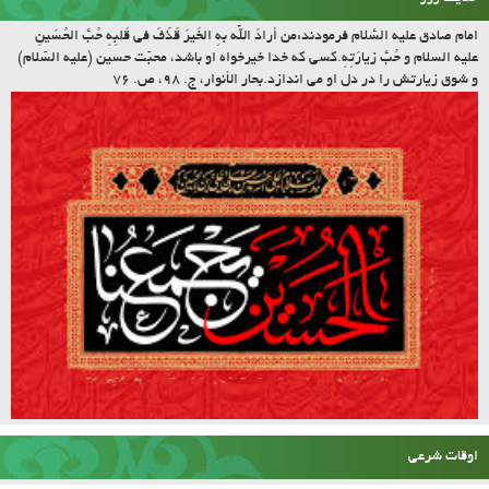
باعث شعله‌ورتر شدن نیروی انقلاب و روحیه‌ی انقلاب شد
(مقام معظم رهبری)
حدیث روز
امام صادق علیه السّلام فرمودند:مَن أرادَ اللّه بِهِ الخَیرَ قَذَفَ فی قَلبِهِ حُبَّ الحُسَینِ
علیه السلام و حُبَّ زیارَتِهِ.کسى که خدا خیرخواه او باشد، محبّت حسین (علیه السّلام)
و شوق زیارتش را در دل او مى اندازد.بحار الأنوار، ج. ۹۸، ص. ۷۶