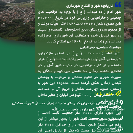
تاریخچه شهر و افتتاح شهرداری
شهر امام زاده عبدا... ( ع ) با توجه به موقعیت های
جمعیتی و جغرافیایی و زیارتی خود در تاریخ 31/4/91
طبق مصوبه شماره 82302/ت46828ک، هیأت دولت و
از مجموع سه روستای سابق اسکومحله، کاسمده و اسپند
به شهر تبدیل شده و متعاقب آن شهرداری امام زاده
عبدا... ( ع ) نیز در تاریخ 5/12/91 افتتاح گردید
موقعیت سیاسی، جغرافیایی
پیوندها
شهر امام زاده عبدا... ( ع ) در استان مازندران،
سامانه انتشار و دسترسی آزاد به اطلاعات
شهرستان آمل و بخش امام زاده عبدا... ( ع ) قرار
داشته و از نظر جغرافیایی در جنوب شهر آمل و در
ابتدای منطقه جنگلی حد فاصل بین کوه و جنگل به
صورت شهری در اقلیم معتدل و مرطوب با پوشش
گیاهی جنگلی شکل گرفته است. محدوده این شهر با
وسعتی حدود چهارصد هکتار و حریم آن با مساحت
تماس با ما
2200 هکتار بیش از 100 کیلومتر خیابان و معابر داخلی
و خارجی دارد
آدرس:
استان مازندران.کیلو متر ۳ جاده هراز. بعد از شهرک صنعتی