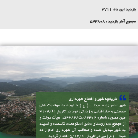
مجموع آمار بازدید :
543808
تاریخچه شهر و افتتاح شهرداری
شهر امام زاده عبدا... ( ع ) با توجه به موقعیت های
جمعیتی و جغرافیایی و زیارتی خود در تاریخ 31/4/91
طبق مصوبه شماره 82302/ت46828ک، هیأت دولت و
از مجموع سه روستای سابق اسکومحله، کاسمده و اسپند
به شهر تبدیل شده و متعاقب آن شهرداری امام زاده
عبدا... ( ع ) نیز در تاریخ 5/12/91 افتتاح گردید
موقعیت سیاسی، جغرافیایی
پیوندها
شهر امام زاده عبدا... ( ع ) در استان مازندران،