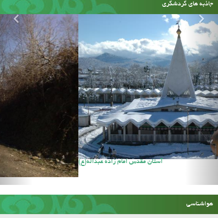
جاذبه های گردشگری
آستان مقدس امام زاده عبداله(ع)
هواشناسی