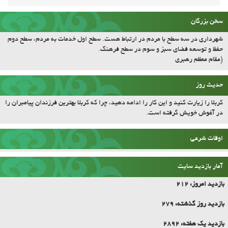
سخن بزرگان
شهرداری در سه سطح با مردم در ارتباط هست. سطح اول خدمات به مردم، سطح دوم
حفظ و توسعه فضای سبز و سوم در سطح فرهنگ.
(مقام معظم رهبری
حدیث روز
کربلا را زیارت کنید و این کار را ادامه دهید، چرا که کربلا بهترین فرزندان پیامبران را
در آغوش خویش گرفته است.
اوقات شرعی
آمار بازدید سایت
بازدید امروز:
212
بازدید روز گذشته:
279
بازدید یک هفته:
2892
بازدید این ماه:
3711