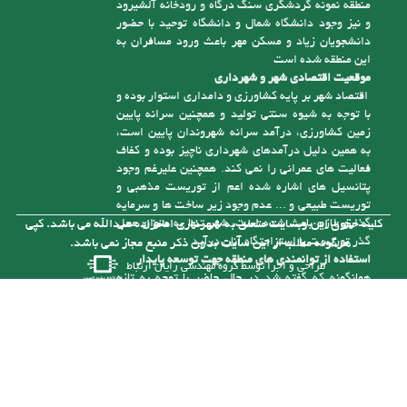
دانشجویان زیاد و مسکن مهر باعث ورود مسافران به
این منطقه شده است
موقعیت اقتصادی شهر و شهرداری
اقتصاد شهر بر پایه کشاورزی و دامداری استوار بوده و
با توجه به شیوه سنتی تولید و همچنین سرانه پایین
زمین کشاورزی، درآمد سرانه شهروندان پایین است،
به همین دلیل درآمدهای شهرداری ناچیز بوده و کفاف
فعالیت های عمرانی را نمی کند. همچنین علیرغم وجود
پتانسیل های اشاره شده اعم از توریست مذهبی و
توریست طبیعی و ... عدم وجود زیر ساخت ها و سرمایه
گذاری لازم باعث شده است، شهر تنها به عنوان محل
کلیه حقوق این وبسایت متعلق به شهرداری امامزاده عبدالله می باشد. کپی
گذر توریست یا استراحتگاه آنان درآید
هرگونه مطلب از این سایت بدون ذکر منبع مجاز نمی باشد.
استفاده از توانمندی های منطقه جهت توسعه پایدار
طراحی و اجرا توسط
گروه مهندسی رایان ارتباط
همانگونه که گفته شد در حال حاضر با توجه به تازه
تأسیس بودن شهرداری و از درآمد کافی برای رسیدگی
به مشکلات موجود در شهر برخوردار نیست، ولی با توجه
به توانمندی هایی که در شهر وجود دارد می توان با
سرمایه گذاری های لازم به درآمدهای پایدار برای حل
این مشکلات دست یافت. یکی از توانمندی های شهر
وجود رودخانه آلش رود است . نزدیک به 5 کیلومتر از
آن در حریم شهر امام زاده عبدا... (ع ) قرار گرفته و
بستر این رودخانه با توجه به قرارگیری آن در حد فاصل