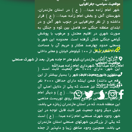
سامانه انتشار و دسترسی آزاد به اطلاعات
شهرستان آمل و بخش امام زاده عبدا... ( ع ) قرار
داشته و از نظر جغرافیایی در جنوب شهر آمل و در
ابتدای منطقه جنگلی حد فاصل بین کوه و جنگل به
صورت شهری در اقلیم معتدل و مرطوب با پوشش
گیاهی جنگلی شکل گرفته است. محدوده این شهر با
وسعتی حدود چهارصد هکتار و حریم آن با مساحت
تماس با ما
2200 هکتار بیش از 100 کیلومتر خیابان و معابر داخلی
و خارجی دارد
آدرس:
استان مازندران.کیلو متر ۳ جاده هراز. بعد از شهرک صنعتی
موقعیت اجتماعی
امام زاده عبدالله. شهرداری امام زاده عبدالله
این شهر، دارای 7000 نفر جمعیت ثابت است (
مسئولین شهر جمعیت ثابت شهر را بسیار بیشتر از این
تلفن:
6-01143123755
رقم می دانند) ضمن اینکه دارای حداقل 2000 نفر
نقشه سایت
جمعیت غیرثابت نیز هست که یکی از دلایل اصلی آن
وجود حرم مقدس امام زاده عبدا... ( ع ) و دیگر امام
زادگان است، این موضوع باعث رونق توریست مذهبی
این منطقه شده، که در استان مازندران زبانزد می باشد،
دلیل دیگر وجود جمعیت غیر ثابت قابل توجه در این
شهر، وجود شهرک صنعتی امام زاده عبدا... ( ع ) است
که یکی از بزرگترین شهرکهای صنعتی استان مازندران
می باشد، همچنین وجود مناطق زیبا و دلپذیر از جمله
منطقه نمونه گردشگری سنگ درگاه و رودخانه آلشیرود
و نیز وجود دانشگاه شمال و دانشگاه توحید با حضور