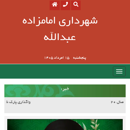
شهرداری امامزاده
عبدالله
پنجشنبه
15 امرداد 1405
:خبر
آسفالت کوچه وصال ۲۰