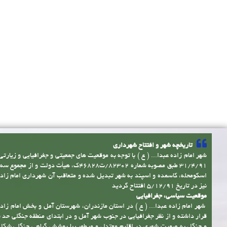
تاریخچه شهر و افتتاح شهرداری
شهر امام زاده عبدا... ( ع ) با توجه به موقعیت های جمعیتی و جغرافیایی و زیارتی
31/4/91 طبق مصوبه شماره 82302/ت46828ک، هیأت دولت و 
اسکومحله، کاسمده و اسپند به شهر تبدیل شده و متعاقب آن شهرداری امام زاده ع
نیز در تاریخ 5/12/91 افتتاح گردید
موقعیت سیاسی، جغرافیایی
شهر امام زاده عبدا... ( ع ) در استان مازندران، شهرستان آمل و بخش امام زاده 