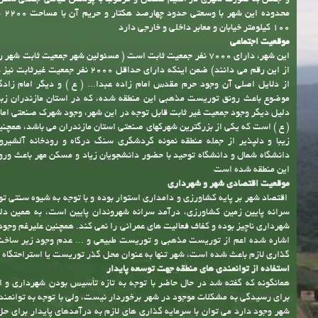
قرار داشته و از نظر جغرافیایی در جنوب شهر آمل و در ابتدای منطقه جنگلی حد 
و جنگل به صورت شهری در اقلیم معتدل و مرطوب با پوشش گیاهی جنگلی شکل
محدوده
100 کیلومتر خیابان و معابر داخلی و خارجی دارد
موقعیت اجتماعی
این شهر، دارای 7000 نفر جمعیت ثابت است ( مسئولین شهر جمعیت ثابت شه
از این رقم می دانند) ضمن اینکه دارای حداقل 2000 نفر 
از دلایل اصلی آن وجود حرم مقدس امام زاده عبدا... ( ع ) و دیگر امام زاد
موضوع باعث رونق توریست مذهبی این منطقه شده، که در استان مازندران زبا
دلیل دیگر وجود جمعیت غیر ثابت قابل توجه در این شهر، وجود شهرک صنعتی امام 
( ع ) است که یکی از بزرگترین شهرکهای صنعتی استان مازندران می باشد، همچنی
زیبا و دلپذیر از جمله منطقه نمونه گردشگری سنگ درگاه و رودخانه آلشیرو
دانشگاه شمال و دانشگاه توحید با حضور دانشجویان زیاد و مسکن مهر باعث ورو
این منطقه شده است
موقعیت اقتصادی شهر و شهرداری
اقتصاد شهر بر پایه کشاورزی و دامداری استوار بوده و با توجه به شیوه سنتی تو
سرانه پایین زمین کشاورزی، درآمد سرانه شهروندان پایین است، به همین دل
شهرداری ناچیز بوده و کفاف فعالیت های عمرانی را نمی کند. همچنین علیرغم وجود
اشاره شده اعم از توریست مذهبی و توریست طبیعی و ... عدم وجود زیر ساخت
گذاری لازم باعث شده است، شهر تنها به عنوان محل گذر توریست یا استراحتگاه 
استفاده از توانمندی های منطقه جهت توسعه پایدار
همانگونه که گفته شد در حال حاضر با توجه به تازه تأسیس بودن شهرداری و ا
برای رسیدگی به مشکلات موجود در شهر برخوردار نیست، ولی با توجه به توانمند