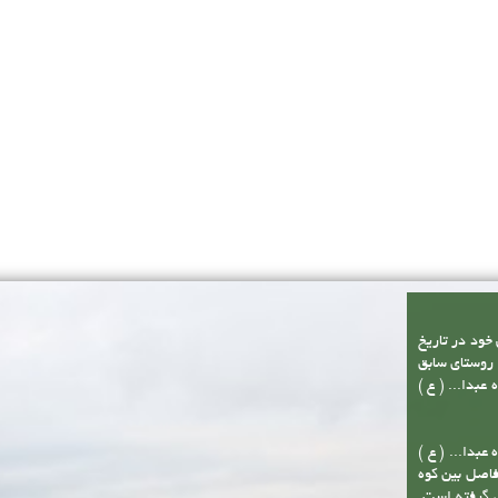
 خود در تاریخ
از مجموع سه روستای سابق
بدا... ( ع )
عبدا... ( ع )