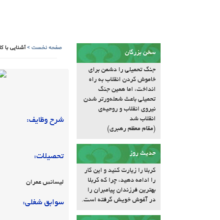
صفحه نخست
>
آشنایی با کا
سخن بزرگان
جنگ تحمیلی را دشمن برای
خاموش کردن انقلاب به راه
انداخت، اما همین جنگ
تحمیلی باعث شعله‌ورتر شدن
نیروی انقلاب و روحیه‌ی
انقلاب شد
شرح وظایف:
(مقام معظم رهبری)
حدیث روز
تحصیلات:
کربلا را زیارت کنید و این کار
را ادامه دهید، چرا که کربلا
لیسانس عمران
بهترین فرزندان پیامبران را
در آغوش خویش گرفته است.
سوابق شغلی: