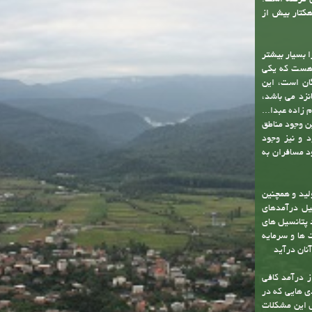
فاصل بین کوه
 گرفته است.
 این شهر با وسعتی حدود چهارصد هکتار و حریم آن با مساحت 2200 هکتار بیش از
ر را بسیار بیشتر
جمعیت غیرثابت نیز هست که یکی
گان است، این
نزد می باشد،
زاده عبدا...
ن وجود مناطق
د و نیز وجود
د مسافران به
لید و همچنین
یل درآمدهای
 پتانسیل های
 ها و سرمایه
آنان درآید
ز درآمد کافی
ی هایی که در