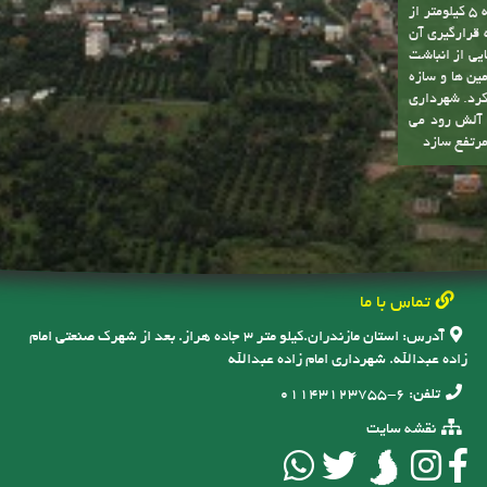
ل این مشکلات
دست یافت. یکی از توانمندی های شهر وجود رودخانه آلش رود است . نزدیک به 5 کیلومتر از
ه قرارگیری آن
یی از انباشت
ین ها و سازه
کرد. شهرداری
ه آلش رود می
مرتفع سازد
تماس با ما
آدرس:
استان مازندران.کیلو متر ۳ جاده هراز. بعد از شهرک صنعتی امام
زاده عبدالله. شهرداری امام زاده عبدالله
تلفن:
6-01143123755
نقشه سایت