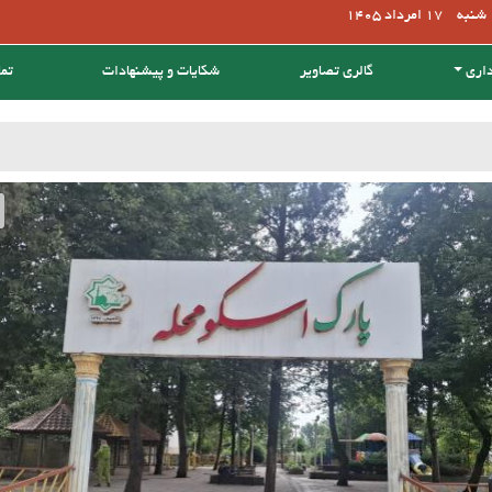
شنبه
17 امرداد 1405
داری
گالری تصاویر
شکایات و پیشنهادات
تما