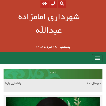
شهرداری امامزاده
عبدالله
پنجشنبه
15 امرداد 1405
:خبر
آسفالت کوچه وصال ۲۰