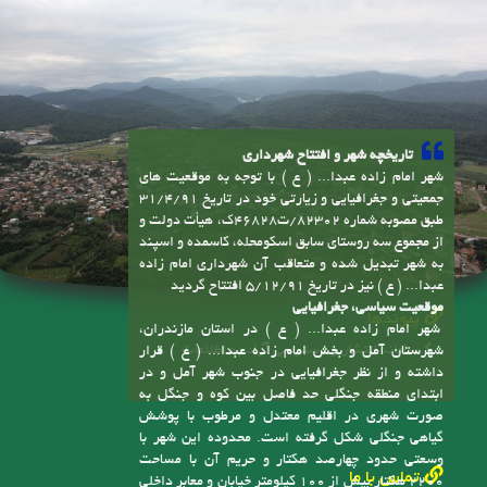
تاریخچه شهر و افتتاح شهرداری
شهر امام زاده عبدا... ( ع ) با توجه به موقعیت های
جمعیتی و جغرافیایی و زیارتی خود در تاریخ 31/4/91
طبق مصوبه شماره 82302/ت46828ک، هیأت دولت و
از مجموع سه روستای سابق اسکومحله، کاسمده و اسپند
به شهر تبدیل شده و متعاقب آن شهرداری امام زاده
عبدا... ( ع ) نیز در تاریخ 5/12/91 افتتاح گردید
موقعیت سیاسی، جغرافیایی
پیوندها
شهر امام زاده عبدا... ( ع ) در استان مازندران،
سامانه انتشار و دسترسی آزاد به اطلاعات
شهرستان آمل و بخش امام زاده عبدا... ( ع ) قرار
داشته و از نظر جغرافیایی در جنوب شهر آمل و در
ابتدای منطقه جنگلی حد فاصل بین کوه و جنگل به
صورت شهری در اقلیم معتدل و مرطوب با پوشش
گیاهی جنگلی شکل گرفته است. محدوده این شهر با