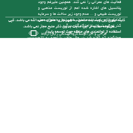
زمین کشاورزی، درآمد سرانه شهروندان پایین است،
به همین دلیل درآمدهای شهرداری ناچیز بوده و کفاف
فعالیت های عمرانی را نمی کند. همچنین علیرغم وجود
پتانسیل های اشاره شده اعم از توریست مذهبی و
توریست طبیعی و ... عدم وجود زیر ساخت ها و سرمایه
گذاری لازم باعث شده است، شهر تنها به عنوان محل
کلیه حقوق این وبسایت متعلق به شهرداری امامزاده عبدالله می باشد. کپی
گذر توریست یا استراحتگاه آنان درآید
هرگونه مطلب از این سایت بدون ذکر منبع مجاز نمی باشد.
استفاده از توانمندی های منطقه جهت توسعه پایدار
طراحی و اجرا توسط
گروه مهندسی رایان ارتباط
همانگونه که گفته شد در حال حاضر با توجه به تازه
تأسیس بودن شهرداری و از درآمد کافی برای رسیدگی
به مشکلات موجود در شهر برخوردار نیست، ولی با توجه
به توانمندی هایی که در شهر وجود دارد می توان با
سرمایه گذاری های لازم به درآمدهای پایدار برای حل
این مشکلات دست یافت. یکی از توانمندی های شهر
وجود رودخانه آلش رود است . نزدیک به 5 کیلومتر از
آن در حریم شهر امام زاده عبدا... (ع ) قرار گرفته و
بستر این رودخانه با توجه به قرارگیری آن در حد فاصل
مناطق کوهستانی و جلگه ای طغیانی بوده و سالانه با
نشست حجم بالایی از انباشت های مناسب رودخانه ای (
شن و ماسه ) مواجه می باشد. که خود تهدیدی برای
زمین ها و سازه های اطراف آن است که با برداشت
منطقی می توان آنرا به فرصتی مناسب تبدیل کرد.
شهرداری در صورت تهیه ماشین آلات و تجهیزات مورد