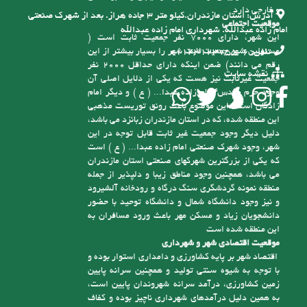
وسعتی حدود چهارصد هکتار و حریم آن با مساحت
تماس با ما
2200 هکتار بیش از 100 کیلومتر خیابان و معابر داخلی
و خارجی دارد
آدرس:
استان مازندران.کیلو متر ۳ جاده هراز. بعد از شهرک صنعتی
موقعیت اجتماعی
امام زاده عبدالله. شهرداری امام زاده عبدالله
این شهر، دارای 7000 نفر جمعیت ثابت است (
مسئولین شهر جمعیت ثابت شهر را بسیار بیشتر از این
تلفن:
6-01143123755
رقم می دانند) ضمن اینکه دارای حداقل 2000 نفر
نقشه سایت
جمعیت غیرثابت نیز هست که یکی از دلایل اصلی آن
وجود حرم مقدس امام زاده عبدا... ( ع ) و دیگر امام
زادگان است، این موضوع باعث رونق توریست مذهبی
این منطقه شده، که در استان مازندران زبانزد می باشد،
دلیل دیگر وجود جمعیت غیر ثابت قابل توجه در این
شهر، وجود شهرک صنعتی امام زاده عبدا... ( ع ) است
که یکی از بزرگترین شهرکهای صنعتی استان مازندران
می باشد، همچنین وجود مناطق زیبا و دلپذیر از جمله
منطقه نمونه گردشگری سنگ درگاه و رودخانه آلشیرود
و نیز وجود دانشگاه شمال و دانشگاه توحید با حضور
دانشجویان زیاد و مسکن مهر باعث ورود مسافران به
این منطقه شده است
موقعیت اقتصادی شهر و شهرداری
اقتصاد شهر بر پایه کشاورزی و دامداری استوار بوده و
با توجه به شیوه سنتی تولید و همچنین سرانه پایین