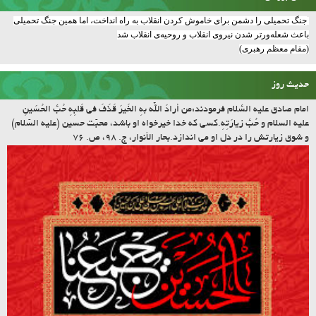
سخن بزرگان
جنگ تحمیلی را دشمن برای خاموش کردن انقلاب به راه انداخت، اما همین جنگ تحمیلی
باعث شعله‌ورتر شدن نیروی انقلاب و روحیه‌ی انقلاب شد
(مقام معظم رهبری)
حدیث روز
امام صادق علیه السّلام فرمودند:مَن أرادَ اللّه بِهِ الخَیرَ قَذَفَ فی قَلبِهِ حُبَّ الحُسَینِ
علیه السلام و حُبَّ زیارَتِهِ.کسى که خدا خیرخواه او باشد، محبّت حسین (علیه السّلام)
و شوق زیارتش را در دل او مى اندازد.بحار الأنوار، ج. ۹۸، ص. ۷۶