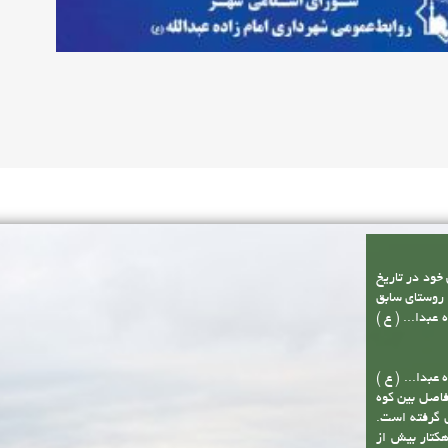
 خود در تاریخ
از مجموع سه روستای سابق
بدا... ( ع )
عبدا... ( ع )
فاصل بین کوه
 گرفته است.
 این شهر با وسعتی حدود چهارصد هکتار و حریم آن با مساحت 2200 هکتار بیش از