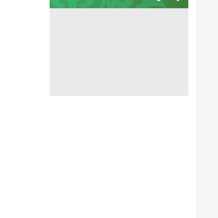
آبشار زیبای سنگ درکا
هواشناسی