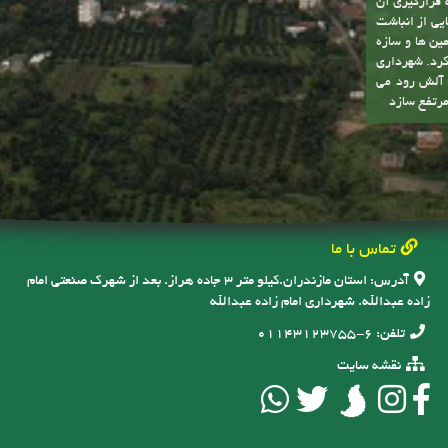
ه قرارگیری آن
یی از انباشت
ین ها و سازه
کرد. شهرداری
ه آلش رود می
مرتفع سازد
تماس با ما
آدرس:
استان مازندران.کیلو متر ۳ جاده هراز. بعد از شهرک صنعتی امام
زاده عبدالله. شهرداری امام زاده عبدالله
تلفن:
6-01143123755
نقشه سایت