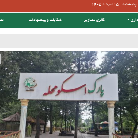
پنجشنبه
15 امرداد 1405
داری
گالری تصاویر
شکایات و پیشنهادات
تما