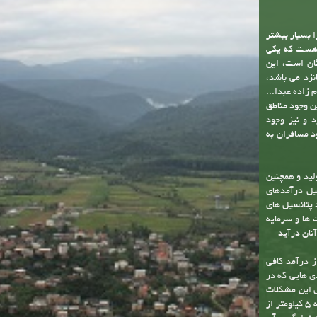
ر را بسیار بیشتر
جمعیت غیرثابت نیز هست که یکی
گان است، این
نزد می باشد،
زاده عبدا...
ن وجود مناطق
د و نیز وجود
د مسافران به
لید و همچنین
یل درآمدهای
 پتانسیل های
 ها و سرمایه
آنان درآید
ز درآمد کافی
ی هایی که در
ل این مشکلات
دست یافت. یکی از توانمندی های شهر وجود رودخانه آلش رود است . نزدیک به 5 کیلومتر از