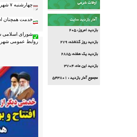
اوقات شرعی
آمار بازدید سایت
بازدید امروز:
205
شورای اسلامی ش

روابط عمومی شهردا
بازدید روز گذشته:
279
بازدید یک هفته:
2885
بازدید این ماه:
3704
مجموع آمار بازدید :
543801