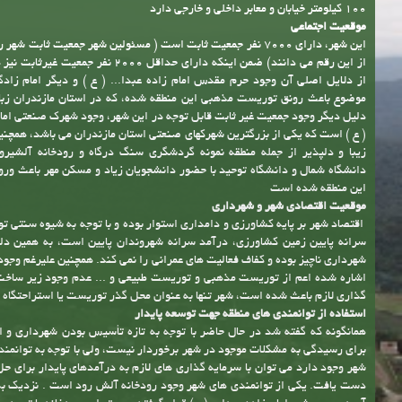
100 کیلومتر خیابان و معابر داخلی و خارجی دارد
موقعیت اجتماعی
این شهر، دارای 7000 نفر جمعیت ثابت است ( مسئولین شهر جمعیت ثابت شه
از این رقم می دانند) ضمن اینکه دارای حداقل 2000 نفر 
از دلایل اصلی آن وجود حرم مقدس امام زاده عبدا... ( ع ) و دیگر امام زاد
موضوع باعث رونق توریست مذهبی این منطقه شده، که در استان مازندران زبا
دلیل دیگر وجود جمعیت غیر ثابت قابل توجه در این شهر، وجود شهرک صنعتی امام 
( ع ) است که یکی از بزرگترین شهرکهای صنعتی استان مازندران می باشد، همچنی
زیبا و دلپذیر از جمله منطقه نمونه گردشگری سنگ درگاه و رودخانه آلشیرو
دانشگاه شمال و دانشگاه توحید با حضور دانشجویان زیاد و مسکن مهر باعث ورو
این منطقه شده است
موقعیت اقتصادی شهر و شهرداری
اقتصاد شهر بر پایه کشاورزی و دامداری استوار بوده و با توجه به شیوه سنتی تو
سرانه پایین زمین کشاورزی، درآمد سرانه شهروندان پایین است، به همین دل
شهرداری ناچیز بوده و کفاف فعالیت های عمرانی را نمی کند. همچنین علیرغم وجود
اشاره شده اعم از توریست مذهبی و توریست طبیعی و ... عدم وجود زیر ساخت
گذاری لازم باعث شده است، شهر تنها به عنوان محل گذر توریست یا استراحتگاه 
استفاده از توانمندی های منطقه جهت توسعه پایدار
همانگونه که گفته شد در حال حاضر با توجه به تازه تأسیس بودن شهرداری و ا
برای رسیدگی به مشکلات موجود در شهر برخوردار نیست، ولی با توجه به توانمند
شهر وجود دارد می توان با سرمایه گذاری های لازم به درآمدهای پایدار برای ح