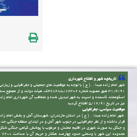
تاریخچه شهر و افتتاح شهرداری
شهر امام زاده عبدا... ( ع ) با توجه به موقعیت های جمعیتی و جغرافیایی و زیارتی
31/4/91 طبق مصوبه شماره 82302/ت46828ک، هیأت دولت و 
اسکومحله، کاسمده و اسپند به شهر تبدیل شده و متعاقب آن شهرداری امام زاده ع
نیز در تاریخ 5/12/91 افتتاح گردید
موقعیت سیاسی، جغرافیایی
شهر امام زاده عبدا... ( ع ) در استان مازندران، شهرستان آمل و بخش امام زاده 
قرار داشته و از نظر جغرافیایی در جنوب شهر آمل و در ابتدای منطقه جنگلی حد 
و جنگل به صورت شهری در اقلیم معتدل و مرطوب با پوشش گیاهی جنگلی شکل
محدوده