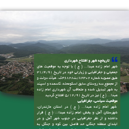
تاریخچه شهر و افتتاح شهرداری
شهر امام زاده عبدا... ( ع ) با توجه به موقعیت های
جمعیتی و جغرافیایی و زیارتی خود در تاریخ 31/4/91
طبق مصوبه شماره 82302/ت46828ک، هیأت دولت و
از مجموع سه روستای سابق اسکومحله، کاسمده و اسپند
به شهر تبدیل شده و متعاقب آن شهرداری امام زاده
عبدا... ( ع ) نیز در تاریخ 5/12/91 افتتاح گردید
موقعیت سیاسی، جغرافیایی
پیوندها
شهر امام زاده عبدا... ( ع ) در استان مازندران،
سامانه انتشار و دسترسی آزاد به اطلاعات
شهرستان آمل و بخش امام زاده عبدا... ( ع ) قرار
داشته و از نظر جغرافیایی در جنوب شهر آمل و در
ابتدای منطقه جنگلی حد فاصل بین کوه و جنگل به