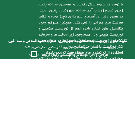
با توجه به شیوه سنتی تولید و همچنین سرانه پایین
زمین کشاورزی، درآمد سرانه شهروندان پایین است،
به همین دلیل درآمدهای شهرداری ناچیز بوده و کفاف
فعالیت های عمرانی را نمی کند. همچنین علیرغم وجود
پتانسیل های اشاره شده اعم از توریست مذهبی و
توریست طبیعی و ... عدم وجود زیر ساخت ها و سرمایه
گذاری لازم باعث شده است، شهر تنها به عنوان محل
کلیه حقوق این وبسایت متعلق به شهرداری امامزاده عبدالله می باشد. کپی
گذر توریست یا استراحتگاه آنان درآید
هرگونه مطلب از این سایت بدون ذکر منبع مجاز نمی باشد.
استفاده از توانمندی های منطقه جهت توسعه پایدار
طراحی و اجرا توسط
گروه مهندسی رایان ارتباط
همانگونه که گفته شد در حال حاضر با توجه به تازه
تأسیس بودن شهرداری و از درآمد کافی برای رسیدگی
به مشکلات موجود در شهر برخوردار نیست، ولی با توجه
به توانمندی هایی که در شهر وجود دارد می توان با
سرمایه گذاری های لازم به درآمدهای پایدار برای حل
این مشکلات دست یافت. یکی از توانمندی های شهر
وجود رودخانه آلش رود است . نزدیک به 5 کیلومتر از
آن در حریم شهر امام زاده عبدا... (ع ) قرار گرفته و
بستر این رودخانه با توجه به قرارگیری آن در حد فاصل
مناطق کوهستانی و جلگه ای طغیانی بوده و سالانه با
نشست حجم بالایی از انباشت های مناسب رودخانه ای (
شن و ماسه ) مواجه می باشد. که خود تهدیدی برای
زمین ها و سازه های اطراف آن است که با برداشت