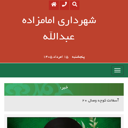
شهرداری امامزاده
عبدالله
پنجشنبه
15 امرداد 1405
:خبر
آسفالت کوچه وصال ۲۰