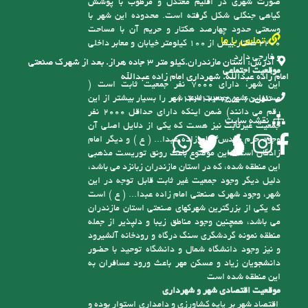
صورت شهری در اقلیم معتدل و مرطوب با پوشش
گیاهی جنگلی شکل گرفته است. محدوده این شهر با
وسعتی حدود چهارصد هکتار و حریم آن با مساحت
تماس با ما
2200 هکتار بیش از 100 کیلومتر خیابان و معابر داخلی
و خارجی دارد
آدرس:
استان مازندران.کیلو متر ۳ جاده هراز. بعد از شهرک صنعتی
موقعیت اجتماعی
امام زاده عبدالله. شهرداری امام زاده عبدالله
این شهر، دارای 7000 نفر جمعیت ثابت است (
مسئولین شهر جمعیت ثابت شهر را بسیار بیشتر از این
تلفن:
6-01143123755
رقم می دانند) ضمن اینکه دارای حداقل 2000 نفر
نقشه سایت
جمعیت غیرثابت نیز هست که یکی از دلایل اصلی آن
وجود حرم مقدس امام زاده عبدا... ( ع ) و دیگر امام
زادگان است، این موضوع باعث رونق توریست مذهبی
این منطقه شده، که در استان مازندران زبانزد می باشد،
دلیل دیگر وجود جمعیت غیر ثابت قابل توجه در این
شهر، وجود شهرک صنعتی امام زاده عبدا... ( ع ) است
که یکی از بزرگترین شهرکهای صنعتی استان مازندران
می باشد، همچنین وجود مناطق زیبا و دلپذیر از جمله
منطقه نمونه گردشگری سنگ درگاه و رودخانه آلشیرود
و نیز وجود دانشگاه شمال و دانشگاه توحید با حضور
دانشجویان زیاد و مسکن مهر باعث ورود مسافران به
این منطقه شده است
موقعیت اقتصادی شهر و شهرداری
اقتصاد شهر بر پایه کشاورزی و دامداری استوار بوده و