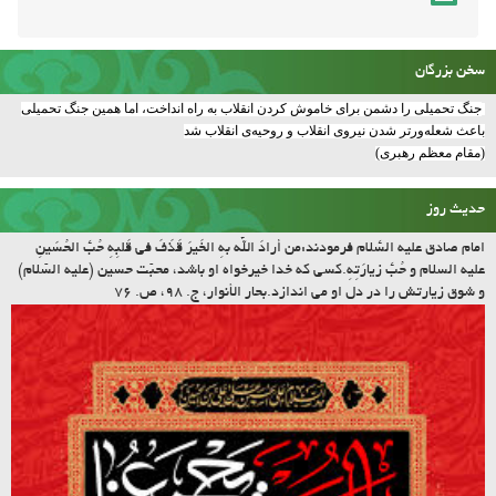
سخن بزرگان
جنگ تحمیلی را دشمن برای خاموش کردن انقلاب به راه انداخت، اما همین جنگ تحمیلی
باعث شعله‌ورتر شدن نیروی انقلاب و روحیه‌ی انقلاب شد
(مقام معظم رهبری)
حدیث روز
امام صادق علیه السّلام فرمودند:مَن أرادَ اللّه بِهِ الخَیرَ قَذَفَ فی قَلبِهِ حُبَّ الحُسَینِ
علیه السلام و حُبَّ زیارَتِهِ.کسى که خدا خیرخواه او باشد، محبّت حسین (علیه السّلام)
و شوق زیارتش را در دل او مى اندازد.بحار الأنوار، ج. ۹۸، ص. ۷۶