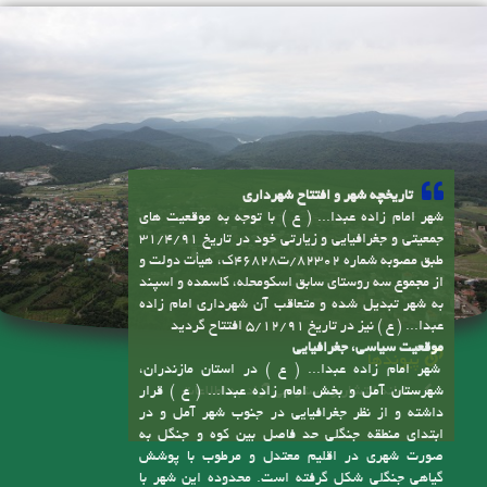
تاریخچه شهر و افتتاح شهرداری
شهر امام زاده عبدا... ( ع ) با توجه به موقعیت های
جمعیتی و جغرافیایی و زیارتی خود در تاریخ 31/4/91
طبق مصوبه شماره 82302/ت46828ک، هیأت دولت و
از مجموع سه روستای سابق اسکومحله، کاسمده و اسپند
به شهر تبدیل شده و متعاقب آن شهرداری امام زاده
عبدا... ( ع ) نیز در تاریخ 5/12/91 افتتاح گردید
موقعیت سیاسی، جغرافیایی
پیوندها
شهر امام زاده عبدا... ( ع ) در استان مازندران،
سامانه انتشار و دسترسی آزاد به اطلاعات
شهرستان آمل و بخش امام زاده عبدا... ( ع ) قرار
داشته و از نظر جغرافیایی در جنوب شهر آمل و در
ابتدای منطقه جنگلی حد فاصل بین کوه و جنگل به
صورت شهری در اقلیم معتدل و مرطوب با پوشش
گیاهی جنگلی شکل گرفته است. محدوده این شهر با