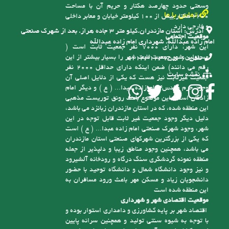
وسعتی حدود چهارصد هکتار و حریم آن با مساحت
تماس با ما
2200 هکتار بیش از 100 کیلومتر خیابان و معابر داخلی
و خارجی دارد
آدرس:
استان مازندران.کیلو متر ۳ جاده هراز. بعد از شهرک صنعتی
موقعیت اجتماعی
امام زاده عبدالله. شهرداری امام زاده عبدالله
این شهر، دارای 7000 نفر جمعیت ثابت است (
مسئولین شهر جمعیت ثابت شهر را بسیار بیشتر از این
تلفن:
6-01143123755
رقم می دانند) ضمن اینکه دارای حداقل 2000 نفر
نقشه سایت
جمعیت غیرثابت نیز هست که یکی از دلایل اصلی آن
وجود حرم مقدس امام زاده عبدا... ( ع ) و دیگر امام
زادگان است، این موضوع باعث رونق توریست مذهبی
این منطقه شده، که در استان مازندران زبانزد می باشد،
دلیل دیگر وجود جمعیت غیر ثابت قابل توجه در این
شهر، وجود شهرک صنعتی امام زاده عبدا... ( ع ) است
که یکی از بزرگترین شهرکهای صنعتی استان مازندران
می باشد، همچنین وجود مناطق زیبا و دلپذیر از جمله
منطقه نمونه گردشگری سنگ درگاه و رودخانه آلشیرود
و نیز وجود دانشگاه شمال و دانشگاه توحید با حضور
دانشجویان زیاد و مسکن مهر باعث ورود مسافران به
این منطقه شده است
موقعیت اقتصادی شهر و شهرداری
اقتصاد شهر بر پایه کشاورزی و دامداری استوار بوده و
با توجه به شیوه سنتی تولید و همچنین سرانه پایین