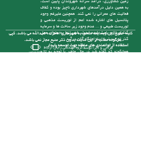
زمین کشاورزی، درآمد سرانه شهروندان پایین است،
به همین دلیل درآمدهای شهرداری ناچیز بوده و کفاف
فعالیت های عمرانی را نمی کند. همچنین علیرغم وجود
پتانسیل های اشاره شده اعم از توریست مذهبی و
توریست طبیعی و ... عدم وجود زیر ساخت ها و سرمایه
گذاری لازم باعث شده است، شهر تنها به عنوان محل
کلیه حقوق این وبسایت متعلق به شهرداری امامزاده عبدالله می باشد. کپی
گذر توریست یا استراحتگاه آنان درآید
هرگونه مطلب از این سایت بدون ذکر منبع مجاز نمی باشد.
استفاده از توانمندی های منطقه جهت توسعه پایدار
طراحی و اجرا توسط
گروه مهندسی رایان ارتباط
همانگونه که گفته شد در حال حاضر با توجه به تازه
تأسیس بودن شهرداری و از درآمد کافی برای رسیدگی
به مشکلات موجود در شهر برخوردار نیست، ولی با توجه
به توانمندی هایی که در شهر وجود دارد می توان با
سرمایه گذاری های لازم به درآمدهای پایدار برای حل
این مشکلات دست یافت. یکی از توانمندی های شهر
وجود رودخانه آلش رود است . نزدیک به 5 کیلومتر از
آن در حریم شهر امام زاده عبدا... (ع ) قرار گرفته و
بستر این رودخانه با توجه به قرارگیری آن در حد فاصل
مناطق کوهستانی و جلگه ای طغیانی بوده و سالانه با
نشست حجم بالایی از انباشت های مناسب رودخانه ای (
شن و ماسه ) مواجه می باشد. که خود تهدیدی برای
زمین ها و سازه های اطراف آن است که با برداشت
منطقی می توان آنرا به فرصتی مناسب تبدیل کرد.
شهرداری در صورت تهیه ماشین آلات و تجهیزات مورد