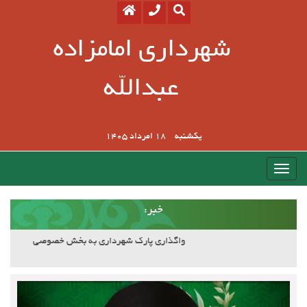
شهرداری امامزاده
عبدالله
یکشنبه
18 امرداد 1405
:خبر
آسفالت کوچه وصال ۲۰