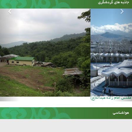
جاذبه های گردشگری
آستان مقدس امام زاده عبداله(ع)
هواشناسی