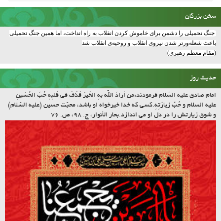
سخن بزرگان
جنگ تحمیلی را دشمن برای خاموش کردن انقلاب به راه انداخت، اما همین جنگ تحمیلی
باعث شعله‌ورتر شدن نیروی انقلاب و روحیه‌ی انقلاب شد
(مقام معظم رهبری)
حدیث روز
امام صادق علیه السّلام فرمودند:مَن أرادَ اللّه بِهِ الخَیرَ قَذَفَ فی قَلبِهِ حُبَّ الحُسَینِ
علیه السلام و حُبَّ زیارَتِهِ.کسى که خدا خیرخواه او باشد، محبّت حسین (علیه السّلام)
و شوق زیارتش را در دل او مى اندازد.بحار الأنوار، ج. ۹۸، ص. ۷۶