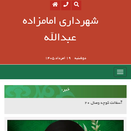
شهرداری امامزاده
عبدالله
دوشنبه
19 امرداد 1405
:خبر
آسفالت کوچه وصال ۲۰