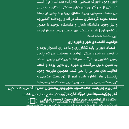
رقم می دانند) ضمن اینکه دارای حداقل 2000 نفر
نقشه سایت
جمعیت غیرثابت نیز هست که یکی از دلایل اصلی آن
وجود حرم مقدس امام زاده عبدا... ( ع ) و دیگر امام
زادگان است، این موضوع باعث رونق توریست مذهبی
این منطقه شده، که در استان مازندران زبانزد می باشد،
دلیل دیگر وجود جمعیت غیر ثابت قابل توجه در این
شهر، وجود شهرک صنعتی امام زاده عبدا... ( ع ) است
که یکی از بزرگترین شهرکهای صنعتی استان مازندران
می باشد، همچنین وجود مناطق زیبا و دلپذیر از جمله
منطقه نمونه گردشگری سنگ درگاه و رودخانه آلشیرود
و نیز وجود دانشگاه شمال و دانشگاه توحید با حضور
دانشجویان زیاد و مسکن مهر باعث ورود مسافران به
این منطقه شده است
موقعیت اقتصادی شهر و شهرداری
اقتصاد شهر بر پایه کشاورزی و دامداری استوار بوده و
با توجه به شیوه سنتی تولید و همچنین سرانه پایین
زمین کشاورزی، درآمد سرانه شهروندان پایین است،
به همین دلیل درآمدهای شهرداری ناچیز بوده و کفاف
فعالیت های عمرانی را نمی کند. همچنین علیرغم وجود
پتانسیل های اشاره شده اعم از توریست مذهبی و
توریست طبیعی و ... عدم وجود زیر ساخت ها و سرمایه
گذاری لازم باعث شده است، شهر تنها به عنوان محل
کلیه حقوق این وبسایت متعلق به شهرداری امامزاده عبدالله می باشد. کپی