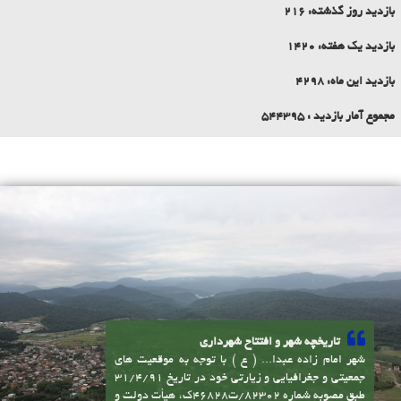
اوقات شرعی
آمار بازدید سایت
بازدید امروز:
64
بازدید روز گذشته:
216
بازدید یک هفته:
1420
بازدید این ماه:
4298
مجموع آمار بازدید :
544395