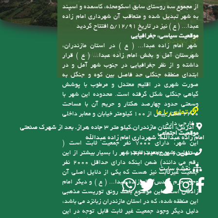
تاریخچه شهر و افتتاح شهرداری
شهر امام زاده عبدا... ( ع ) با توجه به موقعیت های
جمعیتی و جغرافیایی و زیارتی خود در تاریخ 31/4/91
طبق مصوبه شماره 82302/ت46828ک، هیأت دولت و
از مجموع سه روستای سابق اسکومحله، کاسمده و اسپند
به شهر تبدیل شده و متعاقب آن شهرداری امام زاده
عبدا... ( ع ) نیز در تاریخ 5/12/91 افتتاح گردید
موقعیت سیاسی، جغرافیایی
پیوندها
شهر امام زاده عبدا... ( ع ) در استان مازندران،
سامانه انتشار و دسترسی آزاد به اطلاعات
شهرستان آمل و بخش امام زاده عبدا... ( ع ) قرار
داشته و از نظر جغرافیایی در جنوب شهر آمل و در
ابتدای منطقه جنگلی حد فاصل بین کوه و جنگل به
صورت شهری در اقلیم معتدل و مرطوب با پوشش
گیاهی جنگلی شکل گرفته است. محدوده این شهر با
وسعتی حدود چهارصد هکتار و حریم آن با مساحت
تماس با ما
2200 هکتار بیش از 100 کیلومتر خیابان و معابر داخلی
و خارجی دارد
آدرس:
استان مازندران.کیلو متر ۳ جاده هراز. بعد از شهرک صنعتی
موقعیت اجتماعی
امام زاده عبدالله. شهرداری امام زاده عبدالله
این شهر، دارای 7000 نفر جمعیت ثابت است (
مسئولین شهر جمعیت ثابت شهر را بسیار بیشتر از این
تلفن:
6-01143123755