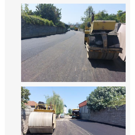
آسفالت مرحله دوم خیابان شهید خاکپور و کوچه های شقایق 14 و شقایق 16
سه شنبه 7 شهریور 1402
روابط عمومی شهرداری امام زاده عبداله