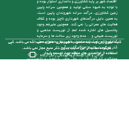
پتانسیل های اشاره شده اعم از توریست مذهبی و
توریست طبیعی و ... عدم وجود زیر ساخت ها و سرمایه
گذاری لازم باعث شده است، شهر تنها به عنوان محل
کلیه حقوق این وبسایت متعلق به شهرداری امامزاده عبدالله می باشد. کپی
گذر توریست یا استراحتگاه آنان درآید
هرگونه مطلب از این سایت بدون ذکر منبع مجاز نمی باشد.
استفاده از توانمندی های منطقه جهت توسعه پایدار
طراحی و اجرا توسط
گروه مهندسی رایان ارتباط
همانگونه که گفته شد در حال حاضر با توجه به تازه
تأسیس بودن شهرداری و از درآمد کافی برای رسیدگی
به مشکلات موجود در شهر برخوردار نیست، ولی با توجه
به توانمندی هایی که در شهر وجود دارد می توان با
سرمایه گذاری های لازم به درآمدهای پایدار برای حل
این مشکلات دست یافت. یکی از توانمندی های شهر
وجود رودخانه آلش رود است . نزدیک به 5 کیلومتر از
آن در حریم شهر امام زاده عبدا... (ع ) قرار گرفته و
بستر این رودخانه با توجه به قرارگیری آن در حد فاصل
مناطق کوهستانی و جلگه ای طغیانی بوده و سالانه با
نشست حجم بالایی از انباشت های مناسب رودخانه ای (
شن و ماسه ) مواجه می باشد. که خود تهدیدی برای
زمین ها و سازه های اطراف آن است که با برداشت
منطقی می توان آنرا به فرصتی مناسب تبدیل کرد.
شهرداری در صورت تهیه ماشین آلات و تجهیزات مورد
نیاز و بهره برداری از شن وماسه آلش رود می تواند آنرا
برای عمران در سطح شهر بکارگیرد تا قسمتی از مشکلات