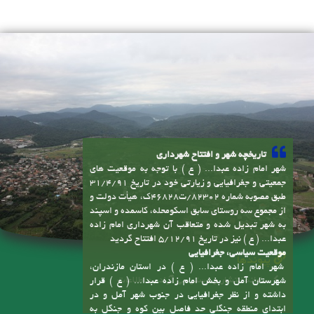
تاریخچه شهر و افتتاح شهرداری
شهر امام زاده عبدا... ( ع ) با توجه به موقعیت های
جمعیتی و جغرافیایی و زیارتی خود در تاریخ 31/4/91
طبق مصوبه شماره 82302/ت46828ک، هیأت دولت و
از مجموع سه روستای سابق اسکومحله، کاسمده و اسپند
به شهر تبدیل شده و متعاقب آن شهرداری امام زاده
عبدا... ( ع ) نیز در تاریخ 5/12/91 افتتاح گردید
موقعیت سیاسی، جغرافیایی
پیوندها
شهر امام زاده عبدا... ( ع ) در استان مازندران،
سامانه انتشار و دسترسی آزاد به اطلاعات
شهرستان آمل و بخش امام زاده عبدا... ( ع ) قرار
داشته و از نظر جغرافیایی در جنوب شهر آمل و در
ابتدای منطقه جنگلی حد فاصل بین کوه و جنگل به
صورت شهری در اقلیم معتدل و مرطوب با پوشش
گیاهی جنگلی شکل گرفته است. محدوده این شهر با
وسعتی حدود چهارصد هکتار و حریم آن با مساحت
تماس با ما
2200 هکتار بیش از 100 کیلومتر خیابان و معابر داخلی