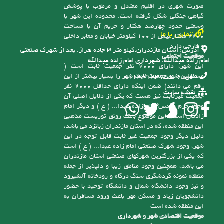
و خارجی دارد
آدرس:
استان مازندران.کیلو متر ۳ جاده هراز. بعد از شهرک صنعتی
موقعیت اجتماعی
امام زاده عبدالله. شهرداری امام زاده عبدالله
این شهر، دارای 7000 نفر جمعیت ثابت است (
مسئولین شهر جمعیت ثابت شهر را بسیار بیشتر از این
تلفن:
6-01143123755
رقم می دانند) ضمن اینکه دارای حداقل 2000 نفر
نقشه سایت
جمعیت غیرثابت نیز هست که یکی از دلایل اصلی آن
وجود حرم مقدس امام زاده عبدا... ( ع ) و دیگر امام
زادگان است، این موضوع باعث رونق توریست مذهبی
این منطقه شده، که در استان مازندران زبانزد می باشد،
دلیل دیگر وجود جمعیت غیر ثابت قابل توجه در این
شهر، وجود شهرک صنعتی امام زاده عبدا... ( ع ) است
که یکی از بزرگترین شهرکهای صنعتی استان مازندران
می باشد، همچنین وجود مناطق زیبا و دلپذیر از جمله
منطقه نمونه گردشگری سنگ درگاه و رودخانه آلشیرود
و نیز وجود دانشگاه شمال و دانشگاه توحید با حضور
دانشجویان زیاد و مسکن مهر باعث ورود مسافران به
این منطقه شده است
موقعیت اقتصادی شهر و شهرداری
اقتصاد شهر بر پایه کشاورزی و دامداری استوار بوده و
با توجه به شیوه سنتی تولید و همچنین سرانه پایین
زمین کشاورزی، درآمد سرانه شهروندان پایین است،
به همین دلیل درآمدهای شهرداری ناچیز بوده و کفاف
فعالیت های عمرانی را نمی کند. همچنین علیرغم وجود