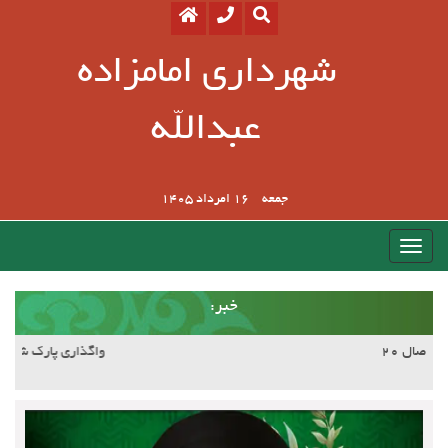
شهرداری امامزاده
عبدالله
جمعه
16 امرداد 1405
:خبر
آسفالت کوچه وصال ۲۰