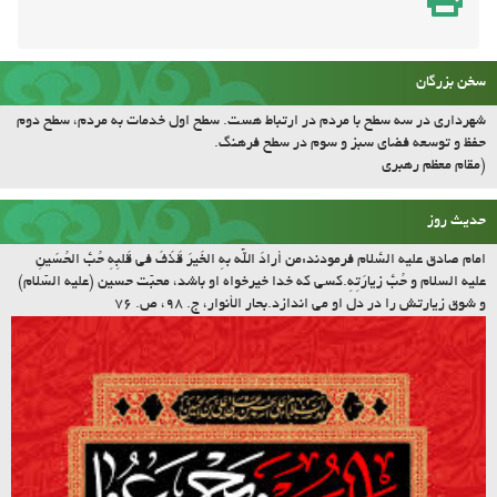
شهرداری در سه سطح با مردم در ارتباط هست. سطح اول خدمات به مردم، سطح دوم
حفظ و توسعه فضای سبز و سوم در سطح فرهنگ.
(مقام معظم رهبری
حدیث روز
امام صادق علیه السّلام فرمودند:مَن أرادَ اللّه بِهِ الخَیرَ قَذَفَ فی قَلبِهِ حُبَّ الحُسَینِ
علیه السلام و حُبَّ زیارَتِهِ.کسى که خدا خیرخواه او باشد، محبّت حسین (علیه السّلام)
و شوق زیارتش را در دل او مى اندازد.بحار الأنوار، ج. ۹۸، ص. ۷۶