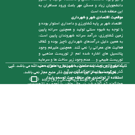
این منطقه شده، که در استان مازندران زبانزد می باشد،
دلیل دیگر وجود جمعیت غیر ثابت قابل توجه در این
شهر، وجود شهرک صنعتی امام زاده عبدا... ( ع ) است
که یکی از بزرگترین شهرکهای صنعتی استان مازندران
می باشد، همچنین وجود مناطق زیبا و دلپذیر از جمله
منطقه نمونه گردشگری سنگ درگاه و رودخانه آلشیرود
و نیز وجود دانشگاه شمال و دانشگاه توحید با حضور
دانشجویان زیاد و مسکن مهر باعث ورود مسافران به
این منطقه شده است
موقعیت اقتصادی شهر و شهرداری
اقتصاد شهر بر پایه کشاورزی و دامداری استوار بوده و
با توجه به شیوه سنتی تولید و همچنین سرانه پایین
زمین کشاورزی، درآمد سرانه شهروندان پایین است،
به همین دلیل درآمدهای شهرداری ناچیز بوده و کفاف
فعالیت های عمرانی را نمی کند. همچنین علیرغم وجود
پتانسیل های اشاره شده اعم از توریست مذهبی و
توریست طبیعی و ... عدم وجود زیر ساخت ها و سرمایه
گذاری لازم باعث شده است، شهر تنها به عنوان محل
کلیه حقوق این وبسایت متعلق به شهرداری امامزاده عبدالله می باشد. کپی
گذر توریست یا استراحتگاه آنان درآید
هرگونه مطلب از این سایت بدون ذکر منبع مجاز نمی باشد.
استفاده از توانمندی های منطقه جهت توسعه پایدار
طراحی و اجرا توسط
گروه مهندسی رایان ارتباط
همانگونه که گفته شد در حال حاضر با توجه به تازه
تأسیس بودن شهرداری و از درآمد کافی برای رسیدگی
به مشکلات موجود در شهر برخوردار نیست، ولی با توجه