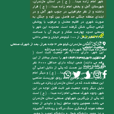
جمعیتی و جغرافیایی و زیارتی خود در تاریخ 31/4/91
طبق مصوبه شماره 82302/ت46828ک، هیأت دولت و
از مجموع سه روستای سابق اسکومحله، کاسمده و اسپند
به شهر تبدیل شده و متعاقب آن شهرداری امام زاده
عبدا... ( ع ) نیز در تاریخ 5/12/91 افتتاح گردید
موقعیت سیاسی، جغرافیایی
پیوندها
شهر امام زاده عبدا... ( ع ) در استان مازندران،
سامانه انتشار و دسترسی آزاد به اطلاعات
شهرستان آمل و بخش امام زاده عبدا... ( ع ) قرار
داشته و از نظر جغرافیایی در جنوب شهر آمل و در
ابتدای منطقه جنگلی حد فاصل بین کوه و جنگل به
صورت شهری در اقلیم معتدل و مرطوب با پوشش
گیاهی جنگلی شکل گرفته است. محدوده این شهر با
وسعتی حدود چهارصد هکتار و حریم آن با مساحت
تماس با ما
2200 هکتار بیش از 100 کیلومتر خیابان و معابر داخلی
و خارجی دارد
آدرس:
استان مازندران.کیلو متر ۳ جاده هراز. بعد از شهرک صنعتی
موقعیت اجتماعی
امام زاده عبدالله. شهرداری امام زاده عبدالله
این شهر، دارای 7000 نفر جمعیت ثابت است (
مسئولین شهر جمعیت ثابت شهر را بسیار بیشتر از این
تلفن:
6-01143123755
رقم می دانند) ضمن اینکه دارای حداقل 2000 نفر
نقشه سایت
جمعیت غیرثابت نیز هست که یکی از دلایل اصلی آن
وجود حرم مقدس امام زاده عبدا... ( ع ) و دیگر امام
زادگان است، این موضوع باعث رونق توریست مذهبی