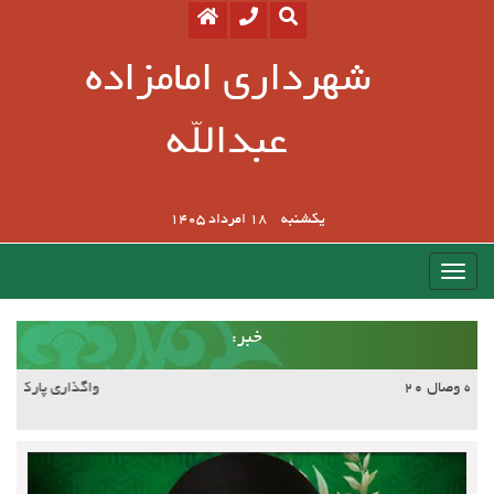
شهرداری امامزاده
عبدالله
یکشنبه
18 امرداد 1405
:خبر
آسفالت کوچه وصال ۲۰