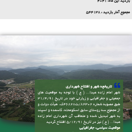
بازدید امروز:
23
بازدید روز گذشته:
40
بازدید یک هفته:
2623
بازدید این ماه:
4041
مجموع آمار بازدید :
544138
تاریخچه شهر و افتتاح شهرداری
شهر امام زاده عبدا... ( ع ) با توجه به موقعیت های