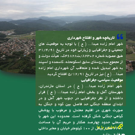
تاریخچه شهر و افتتاح شهرداری
شهر امام زاده عبدا... ( ع ) با توجه به موقعیت های
جمعیتی و جغرافیایی و زیارتی خود در تاریخ 31/4/91
طبق مصوبه شماره 82302/ت46828ک، هیأت دولت و
از مجموع سه روستای سابق اسکومحله، کاسمده و اسپند
به شهر تبدیل شده و متعاقب آن شهرداری امام زاده
عبدا... ( ع ) نیز در تاریخ 5/12/91 افتتاح گردید
موقعیت سیاسی، جغرافیایی
پیوندها
شهر امام زاده عبدا... ( ع ) در استان مازندران،
سامانه انتشار و دسترسی آزاد به اطلاعات
شهرستان آمل و بخش امام زاده عبدا... ( ع ) قرار
داشته و از نظر جغرافیایی در جنوب شهر آمل و در
ابتدای منطقه جنگلی حد فاصل بین کوه و جنگل به