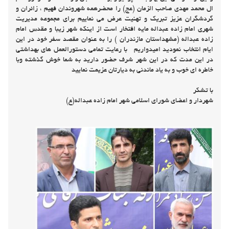
بنام خدا
فرارسیدن سال 1401 فصل شادی بخش و نشاط آور بهاران و حیات دوباره
زمین و همزمانی این بهار با ماه پرخیر و برکت شعبان و ولادت سراسر نور قائم
ال محمد مهدی صاحب الزمان (عج) را محضرهمه شهروندان فهیم ، زائران و
گردشگران عزیز تبریک و تهنیت عرض می نماییم برای مجموعه مدیریت
شهری امام زاده عبداله مایه افتخار است از اینکه شهر زیبا و مقدس امام
زاده عبداله (مشهداستان مازندران ) را به عنوان مقصد سفر خود در این
ایام انتخاب نمودید امیدواریم با رعایت تمامی دستورالعمل های بهداشتی
در این مدت که در این شهر شرف حضور دارید به شما خوش گذشته وبا
خاطره ای خوب و به یاد ماندنی به دیارتان عزیمت نمایید
با تشکر
شهردار و اعضای شورای اسلامی شهر امام زاده عبداله(ع)