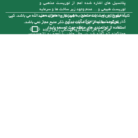
اقتصاد شهر بر پایه کشاورزی و دامداری استوار بوده و
با توجه به شیوه سنتی تولید و همچنین سرانه پایین
زمین کشاورزی، درآمد سرانه شهروندان پایین است،
به همین دلیل درآمدهای شهرداری ناچیز بوده و کفاف
فعالیت های عمرانی را نمی کند. همچنین علیرغم وجود
پتانسیل های اشاره شده اعم از توریست مذهبی و
توریست طبیعی و ... عدم وجود زیر ساخت ها و سرمایه
گذاری لازم باعث شده است، شهر تنها به عنوان محل
کلیه حقوق این وبسایت متعلق به شهرداری امامزاده عبدالله می باشد. کپی
گذر توریست یا استراحتگاه آنان درآید
هرگونه مطلب از این سایت بدون ذکر منبع مجاز نمی باشد.
استفاده از توانمندی های منطقه جهت توسعه پایدار
طراحی و اجرا توسط
گروه مهندسی رایان ارتباط
همانگونه که گفته شد در حال حاضر با توجه به تازه
تأسیس بودن شهرداری و از درآمد کافی برای رسیدگی
به مشکلات موجود در شهر برخوردار نیست، ولی با توجه
به توانمندی هایی که در شهر وجود دارد می توان با
سرمایه گذاری های لازم به درآمدهای پایدار برای حل
این مشکلات دست یافت. یکی از توانمندی های شهر
وجود رودخانه آلش رود است . نزدیک به 5 کیلومتر از
آن در حریم شهر امام زاده عبدا... (ع ) قرار گرفته و
بستر این رودخانه با توجه به قرارگیری آن در حد فاصل
مناطق کوهستانی و جلگه ای طغیانی بوده و سالانه با
نشست حجم بالایی از انباشت های مناسب رودخانه ای (
شن و ماسه ) مواجه می باشد. که خود تهدیدی برای
زمین ها و سازه های اطراف آن است که با برداشت