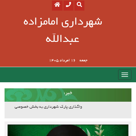
شهرداری امامزاده
عبدالله
جمعه
16 امرداد 1405
:خبر
آسفالت کوچه وصال ۲۰