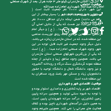
صورت شهری در اقلیم معتدل و مرطوب با پوشش
گیاهی جنگلی شکل گرفته است. محدوده این شهر با
وسعتی حدود چهارصد هکتار و حریم آن با مساحت
تماس با ما
2200 هکتار بیش از 100 کیلومتر خیابان و معابر داخلی
و خارجی دارد
آدرس:
استان مازندران.کیلو متر ۳ جاده هراز. بعد از شهرک صنعتی
موقعیت اجتماعی
امام زاده عبدالله. شهرداری امام زاده عبدالله
این شهر، دارای 7000 نفر جمعیت ثابت است (
مسئولین شهر جمعیت ثابت شهر را بسیار بیشتر از این
تلفن:
6-01143123755
رقم می دانند) ضمن اینکه دارای حداقل 2000 نفر
نقشه سایت
جمعیت غیرثابت نیز هست که یکی از دلایل اصلی آن
وجود حرم مقدس امام زاده عبدا... ( ع ) و دیگر امام
زادگان است، این موضوع باعث رونق توریست مذهبی
این منطقه شده، که در استان مازندران زبانزد می باشد،
دلیل دیگر وجود جمعیت غیر ثابت قابل توجه در این
شهر، وجود شهرک صنعتی امام زاده عبدا... ( ع ) است
که یکی از بزرگترین شهرکهای صنعتی استان مازندران
می باشد، همچنین وجود مناطق زیبا و دلپذیر از جمله
منطقه نمونه گردشگری سنگ درگاه و رودخانه آلشیرود
و نیز وجود دانشگاه شمال و دانشگاه توحید با حضور
دانشجویان زیاد و مسکن مهر باعث ورود مسافران به
این منطقه شده است
موقعیت اقتصادی شهر و شهرداری