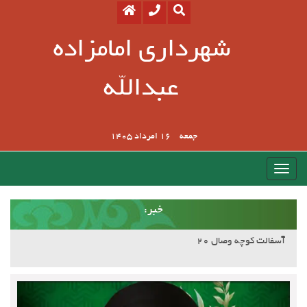
شهرداری امامزاده
عبدالله
جمعه
16 امرداد 1405
:خبر
آسفالت کوچه وصال ۲۰