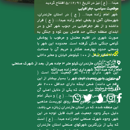
عبدا... ( ع ) نیز در تاریخ 5/12/91 افتتاح گردید
موقعیت سیاسی، جغرافیایی
پیوندها
شهر امام زاده عبدا... ( ع ) در استان مازندران،
سامانه انتشار و دسترسی آزاد به اطلاعات
شهرستان آمل و بخش امام زاده عبدا... ( ع ) قرار
داشته و از نظر جغرافیایی در جنوب شهر آمل و در
ابتدای منطقه جنگلی حد فاصل بین کوه و جنگل به
صورت شهری در اقلیم معتدل و مرطوب با پوشش
گیاهی جنگلی شکل گرفته است. محدوده این شهر با
وسعتی حدود چهارصد هکتار و حریم آن با مساحت
تماس با ما
2200 هکتار بیش از 100 کیلومتر خیابان و معابر داخلی
و خارجی دارد
آدرس:
استان مازندران.کیلو متر ۳ جاده هراز. بعد از شهرک صنعتی
موقعیت اجتماعی
امام زاده عبدالله. شهرداری امام زاده عبدالله
این شهر، دارای 7000 نفر جمعیت ثابت است (
مسئولین شهر جمعیت ثابت شهر را بسیار بیشتر از این
تلفن:
6-01143123755
رقم می دانند) ضمن اینکه دارای حداقل 2000 نفر
نقشه سایت
جمعیت غیرثابت نیز هست که یکی از دلایل اصلی آن
وجود حرم مقدس امام زاده عبدا... ( ع ) و دیگر امام
زادگان است، این موضوع باعث رونق توریست مذهبی
این منطقه شده، که در استان مازندران زبانزد می باشد،
دلیل دیگر وجود جمعیت غیر ثابت قابل توجه در این
شهر، وجود شهرک صنعتی امام زاده عبدا... ( ع ) است
که یکی از بزرگترین شهرکهای صنعتی استان مازندران