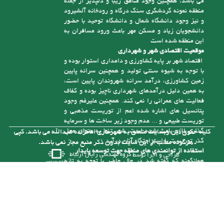
می باشد، همچنین وجود مناطق زیبا و دلپذیر از جمله
منطقه نمونه گردشگری سنگ درگاه و رودخانه آلشیرود
و نیز وجود دانشگاه شمال و دانشگاه توحید با حضور
دانشجویان زیاد و مسکن مهر باعث ورود مسافران به
این منطقه شده است
موقعیت اقتصادی شهر و شهرداری
اقتصاد شهر بر پایه کشاورزی و دامداری استوار بوده و
با توجه به شیوه سنتی تولید و همچنین سرانه پایین
زمین کشاورزی، درآمد سرانه شهروندان پایین است،
به همین دلیل درآمدهای شهرداری ناچیز بوده و کفاف
فعالیت های عمرانی را نمی کند. همچنین علیرغم وجود
پتانسیل های اشاره شده اعم از توریست مذهبی و
توریست طبیعی و ... عدم وجود زیر ساخت ها و سرمایه
گذاری لازم باعث شده است، شهر تنها به عنوان محل
کلیه حقوق این وبسایت متعلق به شهرداری امامزاده عبدالله می باشد. کپی
گذر توریست یا استراحتگاه آنان درآید
هرگونه مطلب از این سایت بدون ذکر منبع مجاز نمی باشد.
استفاده از توانمندی های منطقه جهت توسعه پایدار
طراحی و اجرا توسط
گروه مهندسی رایان ارتباط
همانگونه که گفته شد در حال حاضر با توجه به تازه
تأسیس بودن شهرداری و از درآمد کافی برای رسیدگی
به مشکلات موجود در شهر برخوردار نیست، ولی با توجه
به توانمندی هایی که در شهر وجود دارد می توان با
سرمایه گذاری های لازم به درآمدهای پایدار برای حل
این مشکلات دست یافت. یکی از توانمندی های شهر
وجود رودخانه آلش رود است . نزدیک به 5 کیلومتر از