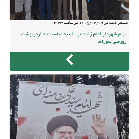
منتشر شده در
1405/02/09
در ساعت
13:23
پیام شهردار امام زاده عبداله به مناسبت 9 اردیبهشت
روزملی شوراها