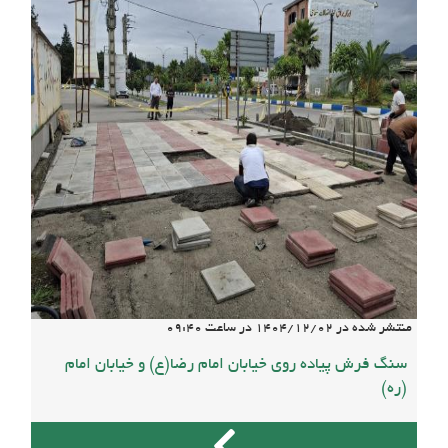
منتشر شده در
1404/12/02
در ساعت
09:40
سنگ فرش پیاده روی خیابان امام رضا(ع) و خیابان امام
(ره)