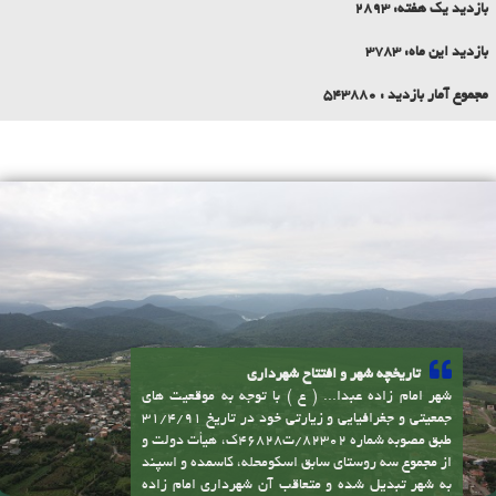
بازدید یک هفته:
2893
بازدید این ماه:
3783
مجموع آمار بازدید :
543880
تاریخچه شهر و افتتاح شهرداری
شهر امام زاده عبدا... ( ع ) با توجه به موقعیت های
جمعیتی و جغرافیایی و زیارتی خود در تاریخ 31/4/91
طبق مصوبه شماره 82302/ت46828ک، هیأت دولت و
از مجموع سه روستای سابق اسکومحله، کاسمده و اسپند
به شهر تبدیل شده و متعاقب آن شهرداری امام زاده