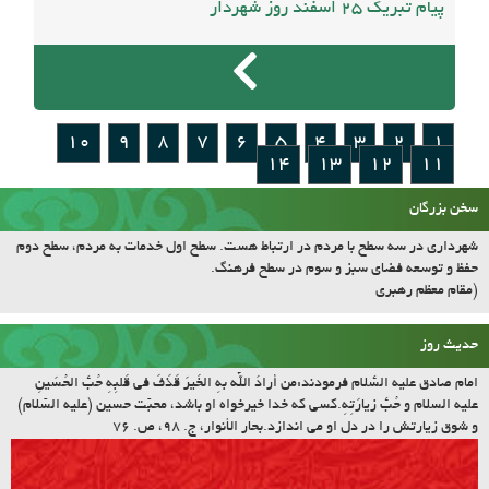
پیام تبریک 25 اسفند روز شهردار
10
9
8
7
6
5
4
3
2
1
14
13
12
11
سخن بزرگان
شهرداری در سه سطح با مردم در ارتباط هست. سطح اول خدمات به مردم، سطح دوم
حفظ و توسعه فضای سبز و سوم در سطح فرهنگ.
(مقام معظم رهبری
حدیث روز
امام صادق علیه السّلام فرمودند:مَن أرادَ اللّه بِهِ الخَیرَ قَذَفَ فی قَلبِهِ حُبَّ الحُسَینِ
علیه السلام و حُبَّ زیارَتِهِ.کسى که خدا خیرخواه او باشد، محبّت حسین (علیه السّلام)
و شوق زیارتش را در دل او مى اندازد.بحار الأنوار، ج. ۹۸، ص. ۷۶